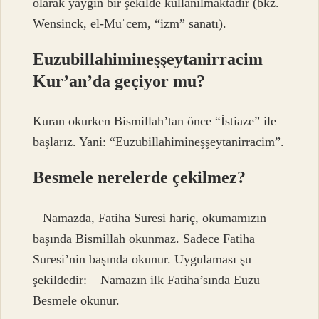
olarak yaygın bir şekilde kullanılmaktadır (bkz.
Wensinck, el-Muʿcem, “izm” sanatı).
Euzubillahimineşşeytanirracim
Kur’an’da geçiyor mu?
Kuran okurken Bismillah’tan önce “İstiaze” ile
başlarız. Yani: “Euzubillahimineşşeytanirracim”.
Besmele nerelerde çekilmez?
– Namazda, Fatiha Suresi hariç, okumamızın
başında Bismillah okunmaz. Sadece Fatiha
Suresi’nin başında okunur. Uygulaması şu
şekildedir: – Namazın ilk Fatiha’sında Euzu
Besmele okunur.