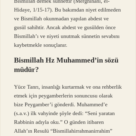
Bismillah demek sünnettir (Merghinani, el-
Hidaye, 1/15-17). Bu bakımdan niyet edilmeden
ve Bismillah okunmadan yapılan abdest ve
gusül sahihtir. Ancak abdest ve gusülden önce
Bismillah’ı ve niyeti unutmak sünnetin sevabını
kaybetmekle sonuçlanır.
Bismillah Hz Muhammed’in sözü
müdür?
Yüce Tanrı, insanlığı kurtarmak ve ona rehberlik
etmek için peygamberlerin sonuncusu olarak
bize Peygamber’i gönderdi. Muhammed’e
(s.a.v.) ilk vahyinde şöyle dedi: “Seni yaratan
Rabbinin adıyla oku.” O günden itibaren
Allah’ın Resulü “Bismillahirrahmanirrahim”