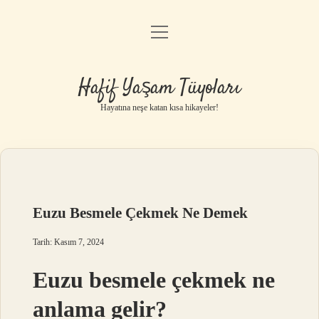
menüyü
Anasayfa
aç
Gizlilik Politikası
Hafif Yaşam Tüyoları
Yasal Uyarı
Hayatına neşe katan kısa hikayeler!
Hakkımızda
Euzu Besmele Çekmek Ne Demek
Tarih: Kasım 7, 2024
Euzu besmele çekmek ne
anlama gelir?