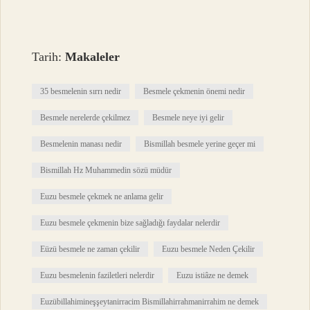
Tarih:
Makaleler
35 besmelenin sırrı nedir
Besmele çekmenin önemi nedir
Besmele nerelerde çekilmez
Besmele neye iyi gelir
Besmelenin manası nedir
Bismillah besmele yerine geçer mi
Bismillah Hz Muhammedin sözü müdür
Euzu besmele çekmek ne anlama gelir
Euzu besmele çekmenin bize sağladığı faydalar nelerdir
Eüzü besmele ne zaman çekilir
Euzu besmele Neden Çekilir
Euzu besmelenin faziletleri nelerdir
Euzu istiâze ne demek
Euzübillahimineşşeytanirracim Bismillahirrahmanirrahim ne demek