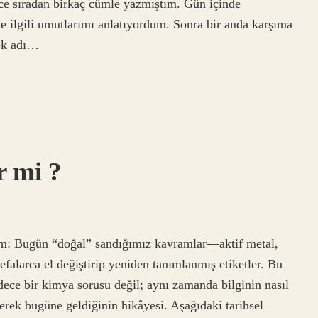
e sıradan birkaç cümle yazmıştım. Gün içinde
le ilgili umutlarımı anlatıyordum. Sonra bir anda karşıma
çek adı…
r mi ?
um: Bugün “doğal” sandığımız kavramlar—aktif metal,
falarca el değiştirip yeniden tanımlanmış etiketler. Bu
ece bir kimya sorusu değil; aynı zamanda bilginin nasıl
erek bugüne geldiğinin hikâyesi. Aşağıdaki tarihsel