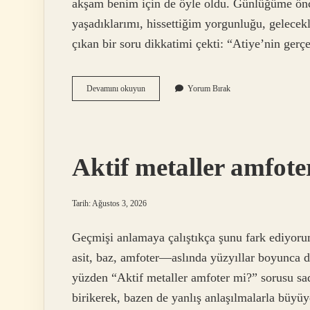
akşam benim için de öyle oldu. Günlüğüme önc
yaşadıklarımı, hissettiğim yorgunluğu, gelecek
çıkan bir soru dikkatimi çekti: “Atiye’nin ger
Atiye’nin
Devamını okuyun
Yorum Bırak
gerçek
adı
nedir
?
Aktif metaller amfote
Tarih: Ağustos 3, 2026
Geçmişi anlamaya çalıştıkça şunu fark ediyor
asit, baz, amfoter—aslında yüzyıllar boyunca de
yüzden “Aktif metaller amfoter mi?” sorusu sad
birikerek, bazen de yanlış anlaşılmalarla büyüy