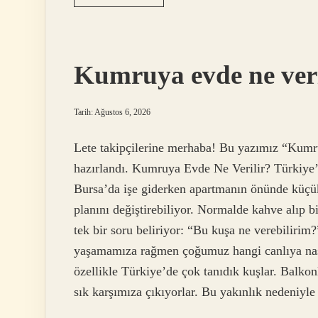
Koruma
ve
Milli
Parklar
Genel
Kumruya evde ne veri
Müdürlüğü
ne
oldu
?
Tarih: Ağustos 6, 2026
Lete takipçilerine merhaba! Bu yazımız “Kumru
hazırlandı. Kumruya Evde Ne Verilir? Türkiy
Bursa’da işe giderken apartmanın önünde küçü
planını değiştirebiliyor. Normalde kahve alıp b
tek bir soru beliriyor: “Bu kuşa ne verebilirim
yaşamamıza rağmen çoğumuz hangi canlıya nası
özellikle Türkiye’de çok tanıdık kuşlar. Balkon
sık karşımıza çıkıyorlar. Bu yakınlık nedeniyl