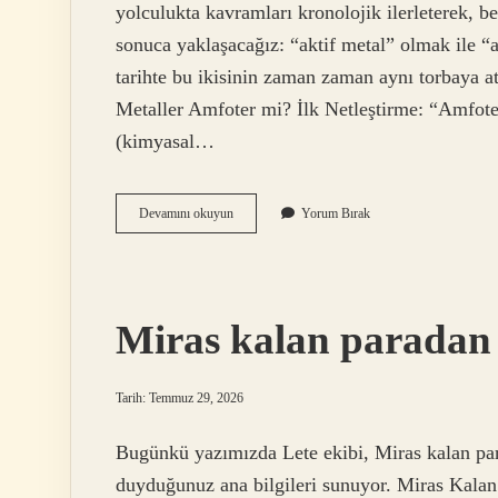
yolculukta kavramları kronolojik ilerleterek, b
sonuca yaklaşacağız: “aktif metal” olmak ile 
tarihte bu ikisinin zaman zaman aynı torbaya at
Metaller Amfoter mi? İlk Netleştirme: “Amfo
(kimyasal…
Aktif
Devamını okuyun
Yorum Bırak
metaller
amfoter
mi
?
Miras kalan paradan n
Tarih: Temmuz 29, 2026
Bugünkü yazımızda Lete ekibi, Miras kalan par
duyduğunuz ana bilgileri sunuyor. Miras Kalan