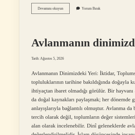
Kumruya
Devamını okuyun
Yorum Bırak
evde
ne
verilir
?
Avlanmanın dinimizde
Tarih: Ağustos 5, 2026
Avlanmanın Dinimizdeki Yeri: İktidar, Toplum
topluluklarının tarihine bakıldığında doğayla ku
ihtiyaçtan ibaret olmadığı görülür. Bir hayvan
da doğal kaynakları paylaşmak; her dönemde güç
anlayışlarıyla bağlantılı olmuştur. Avlanma da 
tercih olarak değil, toplumların değer sistemler
alan olarak incelenebilir. Dinî geleneklerde av
değerlendirilmelidir. İslam düşüncesinde insa