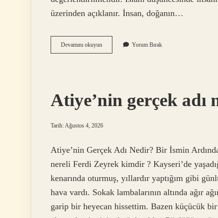
üzerinden açıklanır. İnsan, doğanın…
Avlanmanın
Devamını okuyun
Yorum Bırak
dinimizdeki
yeri
nedir
?
Atiye’nin gerçek adı 
Tarih: Ağustos 4, 2026
Atiye’nin Gerçek Adı Nedir? Bir İsmin Ardında
nereli Ferdi Zeyrek kimdir ? Kayseri’de yaşadı
kenarında oturmuş, yıllardır yaptığım gibi gün
hava vardı. Sokak lambalarının altında ağır ağ
garip bir heyecan hissettim. Bazen küçücük bir 