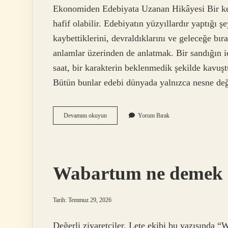
Ekonomiden Edebiyata Uzanan Hikâyesi Bir keli
hafif olabilir. Edebiyatın yüzyıllardır yaptığı ş
kaybettiklerini, devraldıklarını ve geleceğe bır
anlamlar üzerinden de anlatmak. Bir sandığın i
saat, bir karakterin beklenmedik şekilde kavuş
Bütün bunlar edebi dünyada yalnızca nesne de
Miras
Devamını okuyun
Yorum Bırak
kalan
paradan
ne
kadar
vergi
Wabartum ne demek 
kesiliyor
?
Tarih: Temmuz 29, 2026
Değerli ziyaretçiler, Lete ekibi bu yazısında