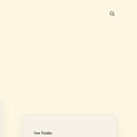
Sidebar
betexper günce
Son Yazılar