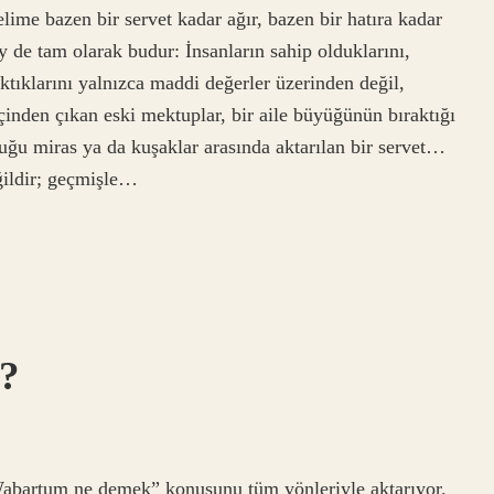
me bazen bir servet kadar ağır, bazen bir hatıra kadar
ey de tam olarak budur: İnsanların sahip olduklarını,
aktıklarını yalnızca maddi değerler üzerinden değil,
çinden çıkan eski mektuplar, bir aile büyüğünün bıraktığı
tuğu miras ya da kuşaklar arasında aktarılan bir servet…
ğildir; geçmişle…
?
 “Wabartum ne demek” konusunu tüm yönleriyle aktarıyor.