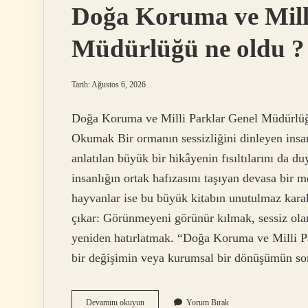
Doğa Koruma ve Mill
Müdürlüğü ne oldu ?
Tarih: Ağustos 6, 2026
Doğa Koruma ve Milli Parklar Genel Müdürlüğ
Okumak Bir ormanın sessizliğini dinleyen insan, 
anlatılan büyük bir hikâyenin fısıltılarını da d
insanlığın ortak hafızasını taşıyan devasa bir me
hayvanlar ise bu büyük kitabın unutulmaz karak
çıkar: Görünmeyeni görünür kılmak, sessiz ola
yeniden hatırlatmak. “Doğa Koruma ve Milli Pa
bir değişimin veya kurumsal bir dönüşümün s
Doğa
Devamını okuyun
Yorum Bırak