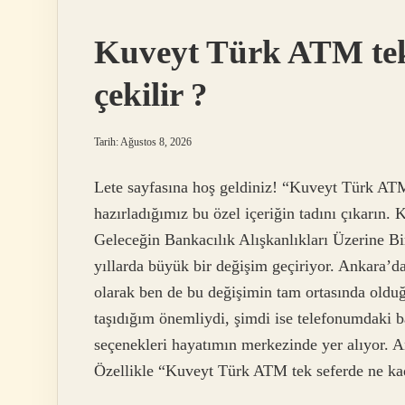
nakit
avans
Kuveyt Türk ATM tek
Nasıl
Çekilir
?
çekilir ?
Tarih: Ağustos 8, 2026
Lete sayfasına hoş geldiniz! “Kuveyt Türk ATM
hazırladığımız bu özel içeriğin tadını çıkarı
Geleceğin Bankacılık Alışkanlıkları Üzerine B
yıllarda büyük bir değişim geçiriyor. Ankara’da
olarak ben de bu değişimin tam ortasında old
taşıdığım önemliydi, şimdi ise telefonumdaki b
seçenekleri hayatımın merkezinde yer alıyor. 
Özellikle “Kuveyt Türk ATM tek seferde ne k