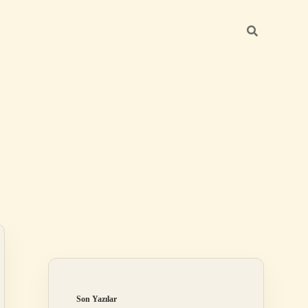
Sidebar
betexper güncel
Son Yazılar