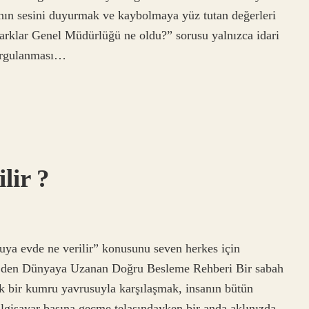
nın sesini duyurmak ve kaybolmaya yüz tutan değerleri
rklar Genel Müdürlüğü ne oldu?” sorusu yalnızca idari
orgulanması…
lir ?
ya evde ne verilir” konusunu seven herkes için
e’den Dünyaya Uzanan Doğru Besleme Rehberi Bir sabah
k bir kumru yavrusuyla karşılaşmak, insanın bütün
ilgisayar başına geçme telaşındayken bir anda aklınızda