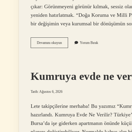
çıkar: Görünmeyeni görünür kılmak, sessiz ola
yeniden hatırlatmak. “Doğa Koruma ve Milli Pa
bir değişimin veya kurumsal bir dönüşümün s
Doğa
Devamını okuyun
Yorum Bırak
Koruma
ve
Milli
Parklar
Genel
Kumruya evde ne veri
Müdürlüğü
ne
oldu
?
Tarih: Ağustos 6, 2026
Lete takipçilerine merhaba! Bu yazımız “Kumru
hazırlandı. Kumruya Evde Ne Verilir? Türkiy
Bursa’da işe giderken apartmanın önünde küçü
planını değiştirebiliyor. Normalde kahve alıp b