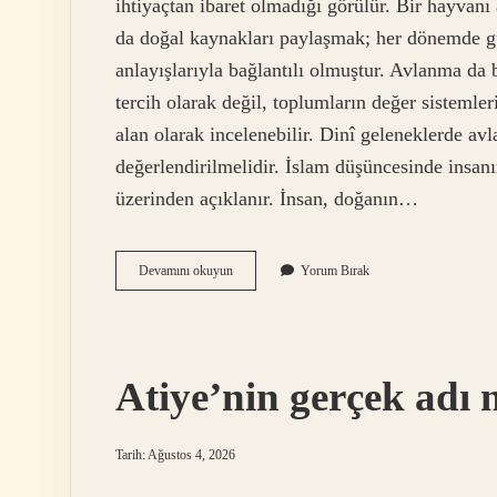
ihtiyaçtan ibaret olmadığı görülür. Bir hayvan
da doğal kaynakları paylaşmak; her dönemde güç
anlayışlarıyla bağlantılı olmuştur. Avlanma da 
tercih olarak değil, toplumların değer sistemler
alan olarak incelenebilir. Dinî geleneklerde av
değerlendirilmelidir. İslam düşüncesinde insa
üzerinden açıklanır. İnsan, doğanın…
Avlanmanın
Devamını okuyun
Yorum Bırak
dinimizdeki
yeri
nedir
?
Atiye’nin gerçek adı 
Tarih: Ağustos 4, 2026