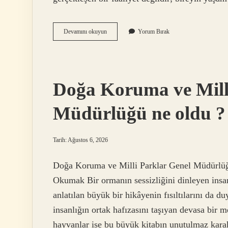
Maaş
Devamını okuyun
Yorum Bırak
avansı
nasıl
olur
?
Doğa Koruma ve Mill
Müdürlüğü ne oldu ?
Tarih: Ağustos 6, 2026
Doğa Koruma ve Milli Parklar Genel Müdürlüğ
Okumak Bir ormanın sessizliğini dinleyen insan, 
anlatılan büyük bir hikâyenin fısıltılarını da d
insanlığın ortak hafızasını taşıyan devasa bir me
hayvanlar ise bu büyük kitabın unutulmaz karak