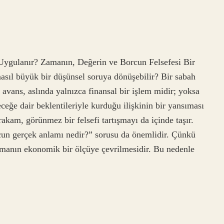
ygulanır? Zamanın, Değerin ve Borcun Felsefesi Bir
nasıl büyük bir düşünsel soruya dönüşebilir? Bir sabah
t avans, aslında yalnızca finansal bir işlem midir; yoksa
eğe dair beklentileriyle kurduğu ilişkinin bir yansıması
kam, görünmez bir felsefi tartışmayı da içinde taşır.
un gerçek anlamı nedir?” sorusu da önemlidir. Çünkü
zamanın ekonomik bir ölçüye çevrilmesidir. Bu nedenle