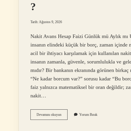
Yaşam
?
Tüyoları
Tarih: Ağustos 9, 2026
Nakit Avans Hesap Faizi Günlük mü Aylık mı U
Yazılar
insanın elindeki küçük bir borç, zaman içinde 
acil bir ihtiyacı karşılamak için kullanılan naki
insanın zamanla, güvenle, sorumlulukla ve gelec
mıdır? Bir bankanın ekranında görünen birkaç ra
“Ne kadar borcum var?” sorusu kadar “Bu borc
faiz yalnızca matematiksel bir oran değildir; 
nakit…
Yapı
Devamını okuyun
Yorum Bırak
Kredi
20000
TL