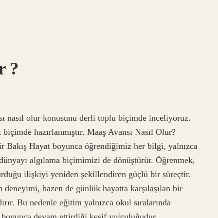
r ?
sı nasıl olur konusunu derli toplu biçimde inceliyoruz.
k biçimde hazırlanmıştır. Maaş Avansı Nasıl Olur?
r Bakış Hayat boyunca öğrendiğimiz her bilgi, yalnızca
 dünyayı algılama biçimimizi de dönüştürür. Öğrenmek,
rduğu ilişkiyi yeniden şekillendiren güçlü bir süreçtir.
 deneyimi, bazen de günlük hayatta karşılaşılan bir
ırır. Bu nedenle eğitim yalnızca okul sıralarında
am boyunca devam ettirdiği keşif yolculuğudur.…