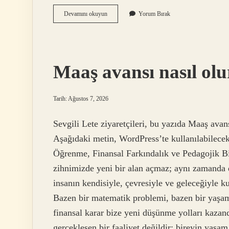
Kuveyt
Devamını okuyun
Yorum Bırak
Türk
ATM
tek
seferde
ne
Maaş avansı nasıl olu
kadar
para
çekilir
?
Tarih: Ağustos 7, 2026
Sevgili Lete ziyaretçileri, bu yazıda Maaş avan
Aşağıdaki metin, WordPress’te kullanılabilece
Öğrenme, Finansal Farkındalık ve Pedagojik Bi
zihnimizde yeni bir alan açmaz; aynı zamanda
insanın kendisiyle, çevresiyle ve geleceğiyle ku
Bazen bir matematik problemi, bazen bir yaşam
finansal karar bize yeni düşünme yolları kazand
gerçekleşen bir faaliyet değildir; bireyin yaş