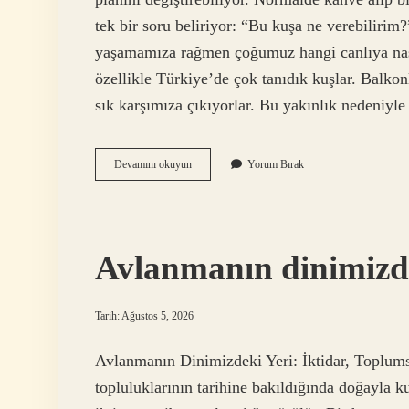
tek bir soru beliriyor: “Bu kuşa ne verebilirim
yaşamamıza rağmen çoğumuz hangi canlıya nası
özellikle Türkiye’de çok tanıdık kuşlar. Balkon
sık karşımıza çıkıyorlar. Bu yakınlık nedeniyl
Kumruya
Devamını okuyun
Yorum Bırak
evde
ne
verilir
?
Avlanmanın dinimizde
Tarih: Ağustos 5, 2026
Avlanmanın Dinimizdeki Yeri: İktidar, Toplum
topluluklarının tarihine bakıldığında doğayla ku