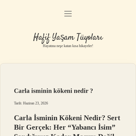
menüyü
Anasayfa
aç
Gizlilik Politikası
Hafif Yaşam Tüyoları
Yasal Uyarı
Hayatına neşe katan kısa hikayeler!
Hakkımızda
Carla isminin kökeni nedir ?
Tarih: Haziran 23, 2026
Carla İsminin Kökeni Nedir? Sert
Bir Gerçek: Her “Yabancı İsim”