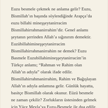
Euzu besmele çekmek ne anlama gelir? Euzu,
Bismillah’ın başında söylendiğinde Arapça’da
euzu billahi mineşşeytanirracim
Bismillahirrahmanirrahim’dir. Genel anlamı
şeytanın şerrinden Allah’a sığınırım demektir.
Euzübillahimineşşeytanirracim
Bismillahirrahmanirrahim ne demek? Euzu
Basmele Euzubillahimineşşeytanirracim’in
Türkçe anlamı; “Rahman ve Rahim olan
Allah’ın adıyla” olarak ifade edilir.
Bismillahirrahmanirrahim, Rahim ve Bağışlayan
Allah’ın adıyla anlamına gelir. Günlük hayatta,
basitçe Bismillah olarak okunur. Eüzü besmele
ne zaman çekilir? Zorlukların üstesinden gelmek
için Yüce Mevla’ya Euzu-Besmele ile dua edilir.