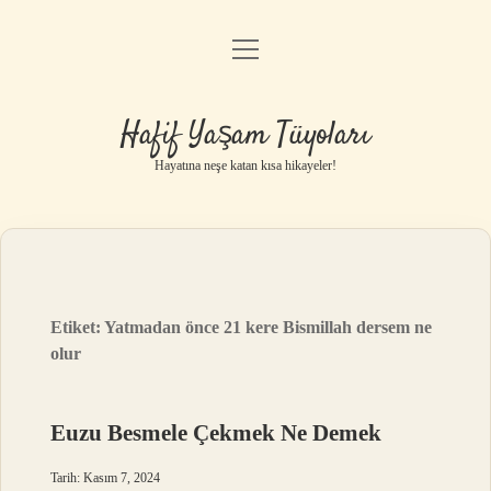
menüyü
Anasayfa
aç
Gizlilik Politikası
Hafif Yaşam Tüyoları
Yasal Uyarı
Hayatına neşe katan kısa hikayeler!
Hakkımızda
Etiket:
Yatmadan önce 21 kere Bismillah dersem ne
olur
Euzu Besmele Çekmek Ne Demek
Tarih: Kasım 7, 2024