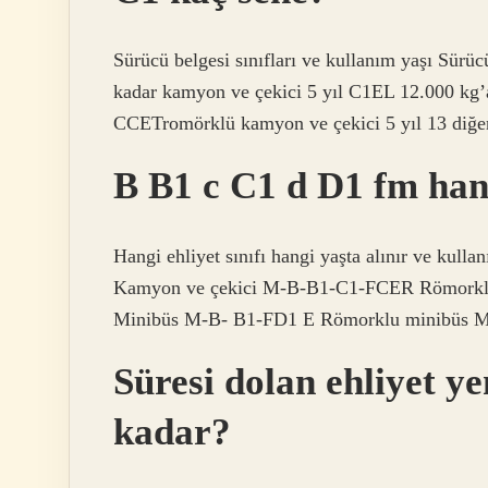
Sürücü belgesi sınıfları ve kullanım yaşı Sürüc
kadar kamyon ve çekici 5 yıl C1EL 12.000 kg’a
CCETromörklü kamyon ve çekici 5 yıl 13 diğer
B B1 c C1 d D1 fm han
Hangi ehliyet sınıfı hangi yaşta alınır ve
Kamyon ve çekici M-B-B1-C1-FCER Römorkl
Minibüs M-B- B1-FD1 E Römorklu minibüs M-
Süresi dolan ehliyet y
kadar?