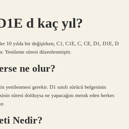
D1E d kaç yıl?
tler 10 yılda bir değişirken, C1, C1E, C, CE, D1, D1E, D
dır. Yenileme süresi düzenlenmiştir.
erse ne olur?
in yenilenmesi gerekir. D1 sınıfı sürücü belgesinin
lgesinin süresi dolduysa ne yapacağını merak eden herkes
ır.
eti Nedir?