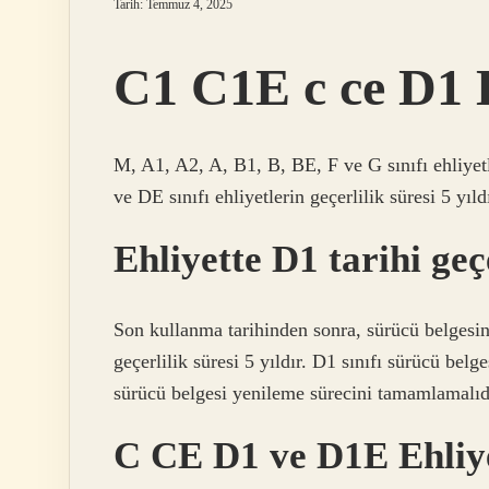
Tarih: Temmuz 4, 2025
C1 C1E c ce D1 
M, A1, A2, A, B1, B, BE, F ve G sınıfı ehliye
ve DE sınıfı ehliyetlerin geçerlilik süresi 5 yıl
Ehliyette D1 tarihi geç
Son kullanma tarihinden sonra, sürücü belgesin
geçerlilik süresi 5 yıldır. D1 sınıfı sürücü be
sürücü belgesi yenileme sürecini tamamlamalıd
C CE D1 ve D1E Ehliy