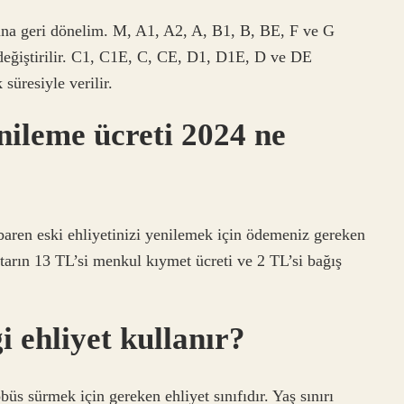
suna geri dönelim. M, A1, A2, A, B1, B, BE, F ve G
r değiştirilir. C1, C1E, C, CE, D1, D1E, D ve DE
 süresiyle verilir.
enileme ücreti 2024 ne
baren eski ehliyetinizi yenilemek için ödemeniz gereken
arın 13 TL’si menkul kıymet ücreti ve 2 TL’si bağış
i ehliyet kullanır?
obüs sürmek için gereken ehliyet sınıfıdır. Yaş sınırı