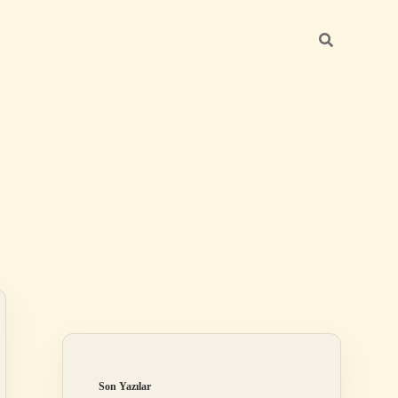
Sidebar
betexper güncel giriş
Son Yazılar