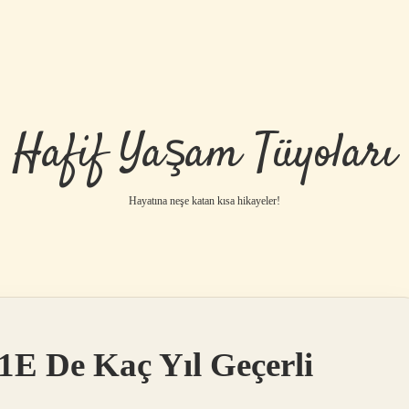
Hafif Yaşam Tüyoları
Hayatına neşe katan kısa hikayeler!
E De Kaç Yıl Geçerli