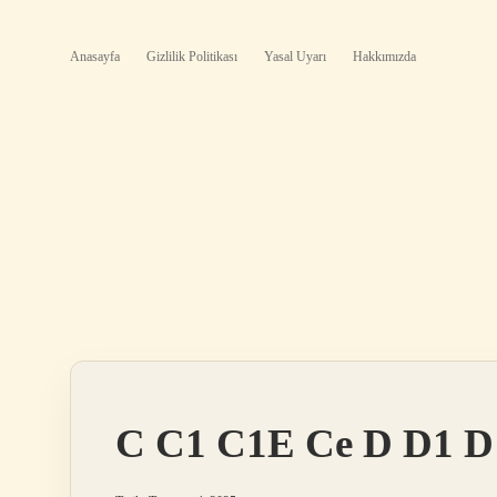
Anasayfa
Gizlilik Politikası
Yasal Uyarı
Hakkımızda
C C1 C1E Ce D D1 D1