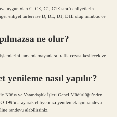
aya uygun olan C, CE, C1, C1E sınıfı ehliyetlerin
n diğer ehliyet türleri ise D, DE, D1, D1E olup minibüs ve
pılmazsa ne olur?
 işlemlerini tamamlamayanlara trafik cezası kesilecek ve
et yenileme nasıl yapılır?
ikle Nüfus ve Vatandaşlık İşleri Genel Müdürlüğü’nden
O 199’u arayarak ehliyetinizi yenilemek için randevu
line randevu alabilirsiniz.