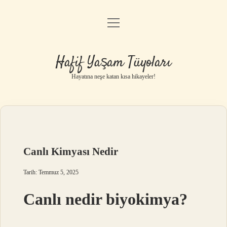
menüyü
Anasayfa
aç
Gizlilik Politikası
Hafif Yaşam Tüyoları
Yasal Uyarı
Hayatına neşe katan kısa hikayeler!
Hakkımızda
Canlı Kimyası Nedir
Tarih: Temmuz 5, 2025
Canlı nedir biyokimya?