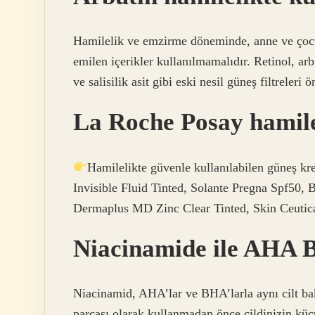
Hamilelik ve emzirme döneminde, anne ve çocuğ
emilen içerikler kullanılmamalıdır. Retinol, ar
ve salisilik asit gibi eski nesil güneş filtreleri 
La Roche Posay hamilel
Hamilelikte güvenle kullanılabilen güneş k
Invisible Fluid Tinted, Solante Pregna Spf50,
Dermaplus MD Zinc Clear Tinted, Skin Ceutic
Niacinamide ile AHA B
Niacinamid, AHA’lar ve BHA’larla aynı cilt bakı
parçası olarak kullanmadan önce cildinizin küç