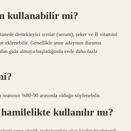
m kullanabilir mi?
tanede destekleyici sıvılar (serum), şeker ve B vitamini
çlar eklenebilir. Genellikle anne adayının durumu
zdan gıda almaya başladığında evde daha fazla
mi?
m oranının %80-90 arasında olduğu söylenebilir.
hamilelikte kullanılır mı?
siyeti veya alerjik reaksiyonları olan kişiler hyaluronik