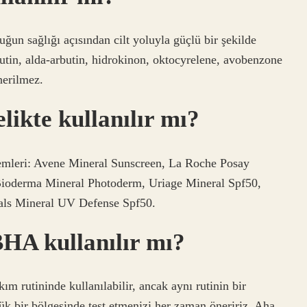
un sağlığı açısından cilt yoluyla güçlü bir şekilde
butin, alda-arbutin, hidrokinon, oktocyrelene, avobenzone
önerilmez.
ikte kullanılır mı?
remleri: Avene Mineral Sunscreen, La Roche Posay
 Bioderma Mineral Photoderm, Uriage Mineral Spf50,
als Mineral UV Defense Spf50.
HA kullanılır mı?
m rutininde kullanılabilir, ancak aynı rutinin bir
ük bir bölgesinde test etmenizi her zaman öneririz. Aha