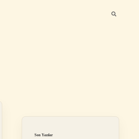
Sidebar
betexper günc
Son Yazılar