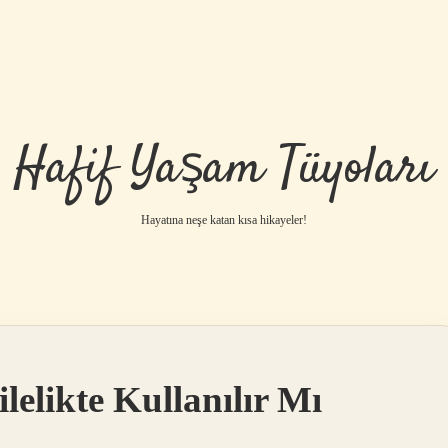
Hafif Yaşam Tüyoları
Hayatına neşe katan kısa hikayeler!
likte Kullanılır Mı