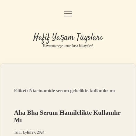
menüyü
Anasayfa
aç
Gizlilik Politikası
Hafif Yaşam Tüyoları
Yasal Uyarı
Hayatına neşe katan kısa hikayeler!
Hakkımızda
Etiket:
Niacinamide serum gebelikte kullanılır mı
Aha Bha Serum Hamilelikte Kullanılır
Mı
Tarih: Eylül 27, 2024