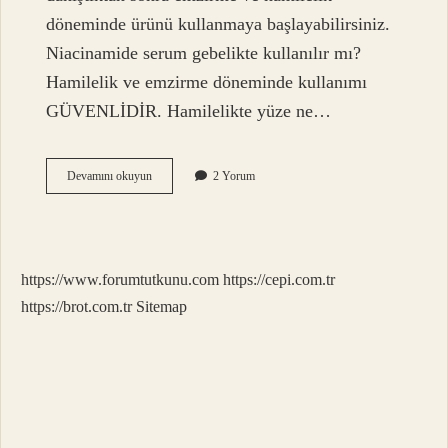
döneminde ürünü kullanmaya başlayabilirsiniz.
Niacinamide serum gebelikte kullanılır mı?
Hamilelik ve emzirme döneminde kullanımı
GÜVENLİDİR. Hamilelikte yüze ne…
Aha
Devamını okuyun
2 Yorum
Bha
Serum
Hamilelikte
Kullanılır
Mı
https://www.forumtutkunu.com
https://cepi.com.tr
https://brot.com.tr
Sitemap