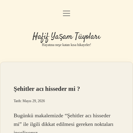
menüyü
Anasayfa
aç
Gizlilik Politikası
Hafif Yaşam Tüyoları
Yasal Uyarı
Hayatına neşe katan kısa hikayeler!
Hakkımızda
Şehitler acı hisseder mi ?
Tarih: Mayıs 29, 2026
Bugünkü makalemizde “Şehitler acı hisseder
mi” ile ilgili dikkat edilmesi gereken noktaları
inceliyoruz.