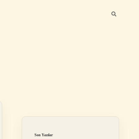
Sidebar
betexper günce
Son Yazılar