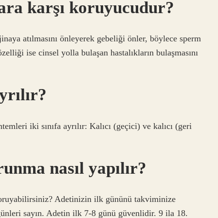
lara karşı koruyucudur?
jinaya atılmasını önleyerek gebeliği önler, böylece sperm
elliği ise cinsel yolla bulaşan hastalıkların bulaşmasını
yrılır?
eri iki sınıfa ayrılır: Kalıcı (geçici) ve kalıcı (geri
runma nasıl yapılır?
ruyabilirsiniz? Adetinizin ilk gününü takviminize
ünleri sayın. Adetin ilk 7-8 günü güvenlidir. 9 ila 18.