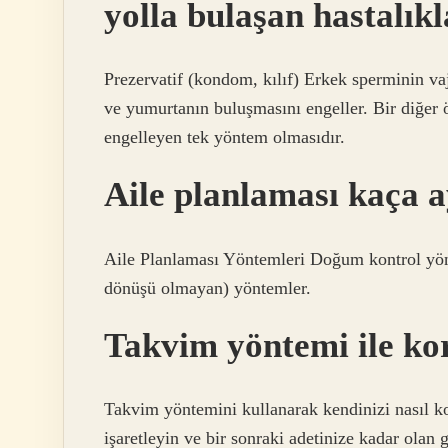
yolla bulaşan hastalık
Prezervatif (kondom, kılıf) Erkek sperminin va
ve yumurtanın buluşmasını engeller. Bir diğer öz
engelleyen tek yöntem olmasıdır.
Aile planlaması kaça a
Aile Planlaması Yöntemleri Doğum kontrol yönteml
dönüşü olmayan) yöntemler.
Takvim yöntemi ile ko
Takvim yöntemini kullanarak kendinizi nasıl ko
işaretleyin ve bir sonraki adetinize kadar olan g