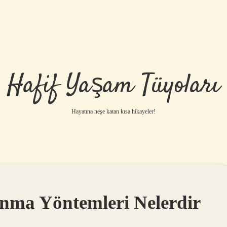
Hafif Yaşam Tüyoları
Hayatına neşe katan kısa hikayeler!
unma Yöntemleri Nelerdir