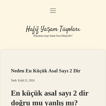
menüyü
Anasayfa
aç
Gizlilik Politikası
Hafif Yaşam Tüyoları
Yasal Uyarı
Hayatına neşe katan kısa hikayeler!
Hakkımızda
Neden En Küçük Asal Sayı 2 Dir
Tarih: Eylül 21, 2024
En küçük asal sayı 2 dir
doğru mu yanlış mı?