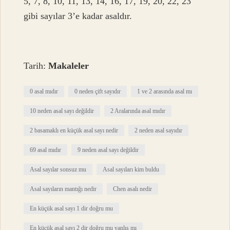
5, 7, 8, 10, 11, 13, 14, 16, 17, 19, 20, 22, 23
gibi sayılar 3’e kadar asaldır.
Tarih:
Makaleler
0 asal mıdır
0 neden çift sayıdır
1 ve 2 arasında asal mı
10 neden asal sayı değildir
2 Aralarında asal mıdır
2 basamaklı en küçük asal sayı nedir
2 neden asal sayıdır
69 asal mıdır
9 neden asal sayı değildir
Asal sayılar sonsuz mu
Asal sayıları kim buldu
Asal sayıların mantığı nedir
Chen asalı nedir
En küçük asal sayı 1 dir doğru mu
En küçük asal sayı 2 dir doğru mu yanlış mı