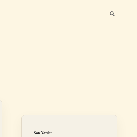
Sidebar
betexper günce
Son Yazılar