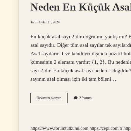
Neden En Küçük Asal
Tarih: Eylül 21, 2024
En küçük asal sayı 2 dir doğru mu yanlış mı? En
asal sayıdır. Diğer tüm asal sayılar tek sayılar
Asal sayıların 1 ve kendileri dışında pozitif bö
kümesinin 2 elemanı vardır: {1, 2}. Bu nedenle
sayı 2’dir. En küçük asal sayı neden 1 değildir
sayının asal olması için iki tam böleni…
Neden
Devamını okuyun
2 Yorum
En
Küçük
Asal
Sayı
2
https://www.forumtutkunu.com
https://cepi.com.tr
http
Dir