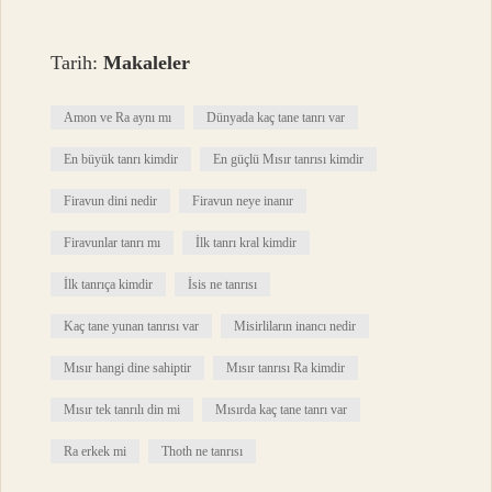
Tarih:
Makaleler
Amon ve Ra aynı mı
Dünyada kaç tane tanrı var
En büyük tanrı kimdir
En güçlü Mısır tanrısı kimdir
Firavun dini nedir
Firavun neye inanır
Firavunlar tanrı mı
İlk tanrı kral kimdir
İlk tanrıça kimdir
İsis ne tanrısı
Kaç tane yunan tanrısı var
Misirliların inancı nedir
Mısır hangi dine sahiptir
Mısır tanrısı Ra kimdir
Mısır tek tanrılı din mi
Mısırda kaç tane tanrı var
Ra erkek mi
Thoth ne tanrısı