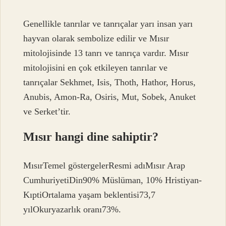
Genellikle tanrılar ve tanrıçalar yarı insan yarı
hayvan olarak sembolize edilir ve Mısır
mitolojisinde 13 tanrı ve tanrıça vardır. Mısır
mitolojisini en çok etkileyen tanrılar ve
tanrıçalar Sekhmet, Isis, Thoth, Hathor, Horus,
Anubis, Amon-Ra, Osiris, Mut, Sobek, Anuket
ve Serket’tir.
Mısır hangi dine sahiptir?
MısırTemel göstergelerResmi adıMısır Arap
CumhuriyetiDin90% Müslüman, 10% Hristiyan-
KıptiOrtalama yaşam beklentisi73,7
yılOkuryazarlık oranı73%.