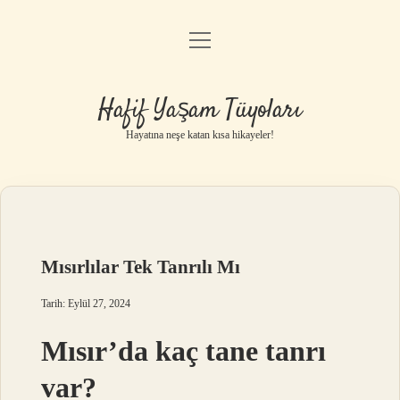
menüyü
Anasayfa
aç
Gizlilik Politikası
Hafif Yaşam Tüyoları
Yasal Uyarı
Hayatına neşe katan kısa hikayeler!
Hakkımızda
Mısırlılar Tek Tanrılı Mı
Tarih: Eylül 27, 2024
Mısır’da kaç tane tanrı
var?