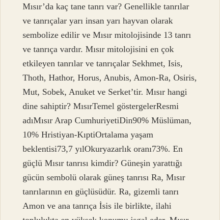
Mısır’da kaç tane tanrı var? Genellikle tanrılar
ve tanrıçalar yarı insan yarı hayvan olarak
sembolize edilir ve Mısır mitolojisinde 13 tanrı
ve tanrıça vardır. Mısır mitolojisini en çok
etkileyen tanrılar ve tanrıçalar Sekhmet, Isis,
Thoth, Hathor, Horus, Anubis, Amon-Ra, Osiris,
Mut, Sobek, Anuket ve Serket’tir. Mısır hangi
dine sahiptir? MısırTemel göstergelerResmi
adıMısır Arap CumhuriyetiDin90% Müslüman,
10% Hristiyan-KıptiOrtalama yaşam
beklentisi73,7 yılOkuryazarlık oranı73%. En
güçlü Mısır tanrısı kimdir? Güneşin yarattığı
gücün sembolü olarak güneş tanrısı Ra, Mısır
tanrılarının en güçlüsüdür. Ra, gizemli tanrı
Amon ve ana tanrıça İsis ile birlikte, ilahi