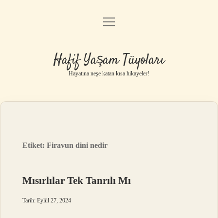
menüyü
Anasayfa
aç
Gizlilik Politikası
Hafif Yaşam Tüyoları
Yasal Uyarı
Hayatına neşe katan kısa hikayeler!
Hakkımızda
Etiket:
Firavun dini nedir
Mısırlılar Tek Tanrılı Mı
Tarih: Eylül 27, 2024