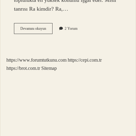
toplulukta en yüksek konumu işgal eder. Mısır
tanrısı Ra kimdir? Ra,…
Mısırlılar
Devamını okuyun
2 Yorum
Tek
Tanrılı
Mı
https://www.forumtutkunu.com
https://cepi.com.tr
https://brot.com.tr
Sitemap