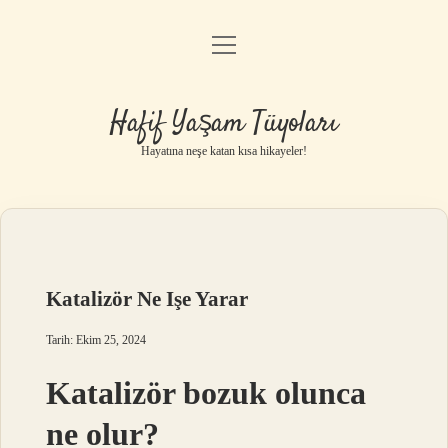
menüyü
Anasayfa
aç
Gizlilik Politikası
Hafif Yaşam Tüyoları
Yasal Uyarı
Hayatına neşe katan kısa hikayeler!
Hakkımızda
Katalizör Ne Işe Yarar
Tarih: Ekim 25, 2024
Katalizör bozuk olunca
ne olur?