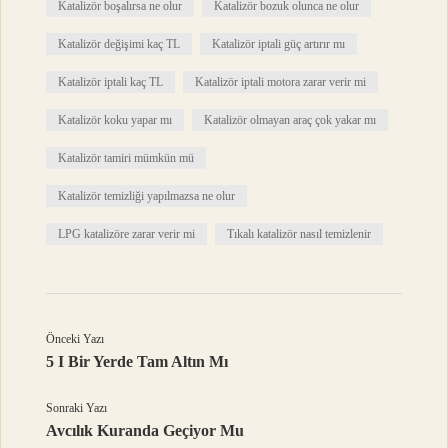
Katalizör boşalırsa ne olur
Katalizör bozuk olunca ne olur
Katalizör değişimi kaç TL
Katalizör iptali güç artırır mı
Katalizör iptali kaç TL
Katalizör iptali motora zarar verir mi
Katalizör koku yapar mı
Katalizör olmayan araç çok yakar mı
Katalizör tamiri mümkün mü
Katalizör temizliği yapılmazsa ne olur
LPG katalizöre zarar verir mi
Tıkalı katalizör nasıl temizlenir
Önceki Yazı
5 I Bir Yerde Tam Altın Mı
Sonraki Yazı
Avcılık Kuranda Geçiyor Mu