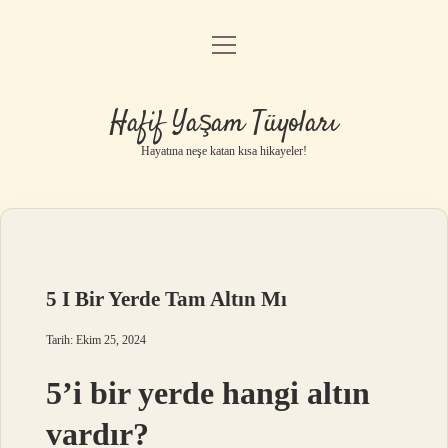
menüyü
Anasayfa
aç
Gizlilik Politikası
Hafif Yaşam Tüyoları
Yasal Uyarı
Hayatına neşe katan kısa hikayeler!
Hakkımızda
5 I Bir Yerde Tam Altın Mı
Tarih: Ekim 25, 2024
5’i bir yerde hangi altın
vardır?