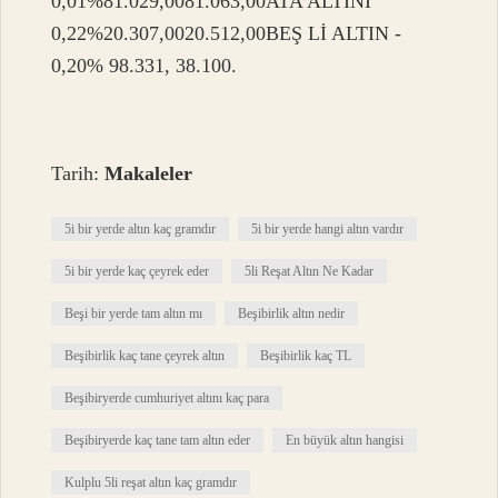
0,01%81.029,0081.063,00ATA ALTINI
0,22%20.307,0020.512,00BEŞ Lİ ALTIN ​​-
0,20% 98.331, 38.100.
Tarih:
Makaleler
5i bir yerde altın kaç gramdır
5i bir yerde hangi altın vardır
5i bir yerde kaç çeyrek eder
5li Reşat Altın Ne Kadar
Beşi bir yerde tam altın mı
Beşibirlik altın nedir
Beşibirlik kaç tane çeyrek altın
Beşibirlik kaç TL
Beşibiryerde cumhuriyet altını kaç para
Beşibiryerde kaç tane tam altın eder
En büyük altın hangisi
Kulplu 5li reşat altın kaç gramdır