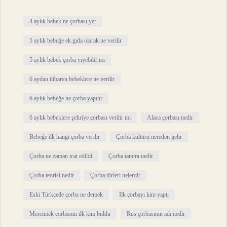
4 aylık bebek ne çorbası yer
5 aylık bebeğe ek gıda olarak ne verilir
5 aylık bebek çorba yiyebilir mi
6 aydan itibaren bebeklere ne verilir
6 aylık bebeğe ne çorba yapılır
6 aylık bebeklere şehriye çorbası verilir mi
Alaca çorbası nedir
Bebeğe ilk hangi çorba verilir
Çorba kültürü nereden gelir
Çorba ne zaman icat edildi
Çorba tanımı nedir
Çorba teorisi nedir
Çorba türleri nelerdir
Eski Türkçede çorba ne demek
Ilk çorbayı kim yaptı
Mercimek çorbasını ilk kim buldu
Rus çorbasının adı nedir