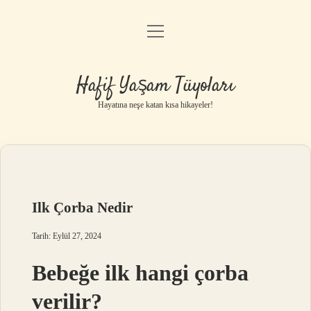
menüyü
Anasayfa
aç
Gizlilik Politikası
Hafif Yaşam Tüyoları
Yasal Uyarı
Hayatına neşe katan kısa hikayeler!
Hakkımızda
Ilk Çorba Nedir
Tarih: Eylül 27, 2024
Bebeğe ilk hangi çorba
verilir?