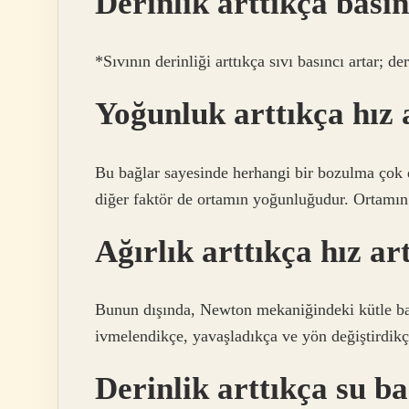
Derinlik arttıkça bası
*Sıvının derinliği arttıkça sıvı basıncı artar; der
Yoğunluk arttıkça hız 
Bu bağlar sayesinde herhangi bir bozulma çok dah
diğer faktör de ortamın yoğunluğudur. Ortamın y
Ağırlık arttıkça hız ar
Bunun dışında, Newton mekaniğindeki kütle basit
ivmelendikçe, yavaşladıkça ve yön değiştirdik
Derinlik arttıkça su ba