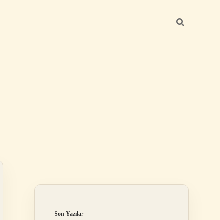
Sidebar
betexper günc
Son Yazılar