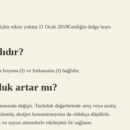
hiçbir etkisi yoktur.11 Ocak 2018Genliğin dalga boyu
lıdır?
a boyuna (l) ve frekansına (f) bağlıdır.
uluk artar mı?
rasında değişir. Tuzluluk değerlerinde artış veya azalış
özünmüş oksijen konsantrasyonu da oldukça düşüktür.
ve suyun atmosferle etkileşimi ile sağlanır.