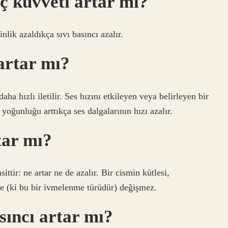
nç kuvveti artar mı?
inlik azaldıkça sıvı basıncı azalır.
artar mı?
a hızlı iletilir. Ses hızını etkileyen veya belirleyen bir
oğunluğu arttıkça ses dalgalarının hızı azalır.
tar mı?
tir: ne artar ne de azalır. Bir cismin kütlesi,
çe (ki bu bir ivmelenme türüdür) değişmez.
sıncı artar mı?