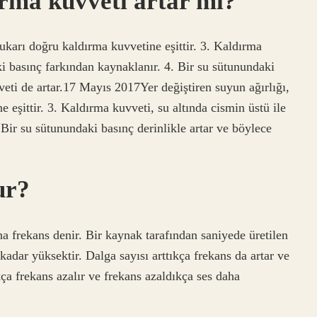
ırma kuvveti artar mı?
yukarı doğru kaldırma kuvvetine eşittir. 3. Kaldırma
aki basınç farkından kaynaklanır. 4. Bir su sütunundaki
veti de artar.17 Mayıs 2017Yer değiştiren suyun ağırlığı,
 eşittir. 3. Kaldırma kuvveti, su altında cismin üstü ile
 Bir su sütunundaki basınç derinlikle artar ve böylece
ur?
na frekans denir. Bir kaynak tarafından saniyede üretilen
 kadar yüksektir. Dalga sayısı arttıkça frekans da artar ve
ıkça frekans azalır ve frekans azaldıkça ses daha