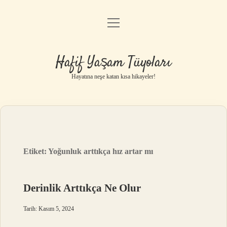
menüyü
Anasayfa
aç
Gizlilik Politikası
Hafif Yaşam Tüyoları
Yasal Uyarı
Hayatına neşe katan kısa hikayeler!
Hakkımızda
Etiket:
Yoğunluk arttıkça hız artar mı
Derinlik Arttıkça Ne Olur
Tarih: Kasım 5, 2024