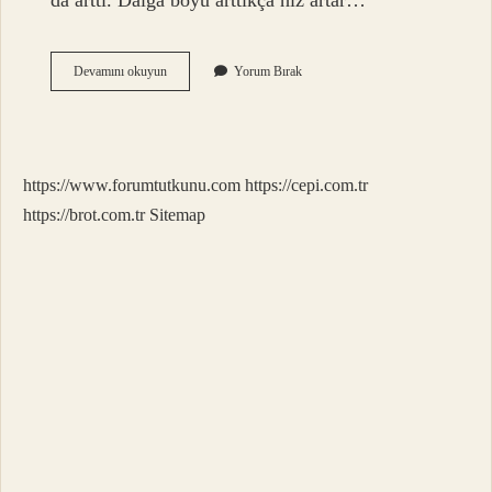
da arttı. Dalga boyu arttıkça hız artar…
Derinlik
Devamını okuyun
Yorum Bırak
Arttıkça
Ne
Olur
https://www.forumtutkunu.com
https://cepi.com.tr
https://brot.com.tr
Sitemap