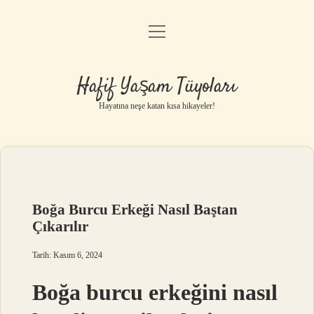
menüyü
Anasayfa
aç
Gizlilik Politikası
Hafif Yaşam Tüyoları
Yasal Uyarı
Hayatına neşe katan kısa hikayeler!
Hakkımızda
Boğa Burcu Erkeği Nasıl Baştan
Çıkarılır
Tarih: Kasım 6, 2024
Boğa burcu erkeğini nasıl