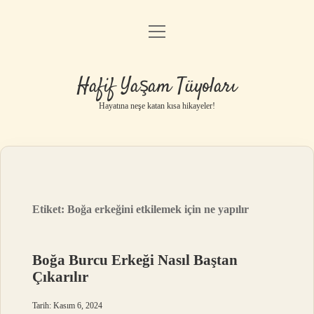
menüyü
Anasayfa
aç
Gizlilik Politikası
Hafif Yaşam Tüyoları
Yasal Uyarı
Hayatına neşe katan kısa hikayeler!
Hakkımızda
Etiket:
Boğa erkeğini etkilemek için ne yapılır
Boğa Burcu Erkeği Nasıl Baştan
Çıkarılır
Tarih: Kasım 6, 2024