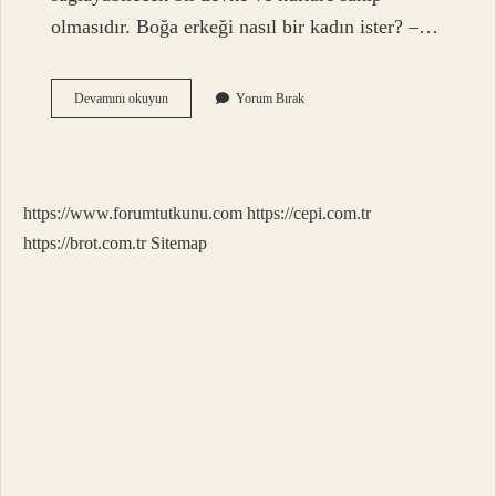
olmasıdır. Boğa erkeği nasıl bir kadın ister? –…
Boğa
Devamını okuyun
Yorum Bırak
Burcu
Erkeği
Nasıl
Baştan
Çıkarılır
https://www.forumtutkunu.com
https://cepi.com.tr
https://brot.com.tr
Sitemap