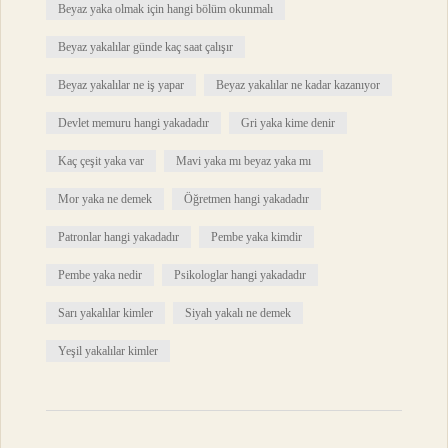
Beyaz yaka olmak için hangi bölüm okunmalı
Beyaz yakalılar günde kaç saat çalışır
Beyaz yakalılar ne iş yapar
Beyaz yakalılar ne kadar kazanıyor
Devlet memuru hangi yakadadır
Gri yaka kime denir
Kaç çeşit yaka var
Mavi yaka mı beyaz yaka mı
Mor yaka ne demek
Öğretmen hangi yakadadır
Patronlar hangi yakadadır
Pembe yaka kimdir
Pembe yaka nedir
Psikologlar hangi yakadadır
Sarı yakalılar kimler
Siyah yakalı ne demek
Yeşil yakalılar kimler