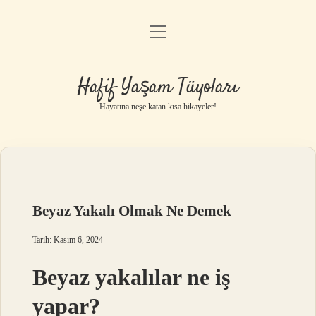
menüyü
Anasayfa
aç
Gizlilik Politikası
Hafif Yaşam Tüyoları
Yasal Uyarı
Hayatına neşe katan kısa hikayeler!
Hakkımızda
Beyaz Yakalı Olmak Ne Demek
Tarih: Kasım 6, 2024
Beyaz yakalılar ne iş
yapar?