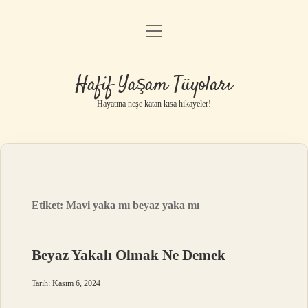
menüyü
Anasayfa
aç
Gizlilik Politikası
Hafif Yaşam Tüyoları
Yasal Uyarı
Hayatına neşe katan kısa hikayeler!
Hakkımızda
Etiket:
Mavi yaka mı beyaz yaka mı
Beyaz Yakalı Olmak Ne Demek
Tarih: Kasım 6, 2024