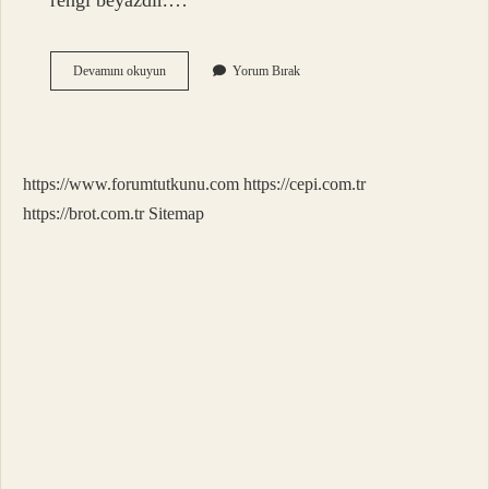
rengi beyazdır.…
Beyaz
Devamını okuyun
Yorum Bırak
Yakalı
Olmak
Ne
Demek
https://www.forumtutkunu.com
https://cepi.com.tr
https://brot.com.tr
Sitemap