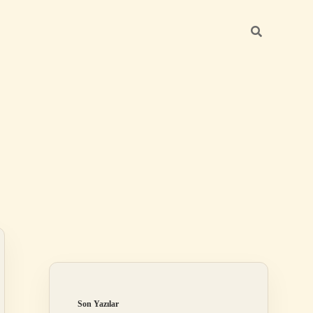
Sidebar
betexper günce
Son Yazılar