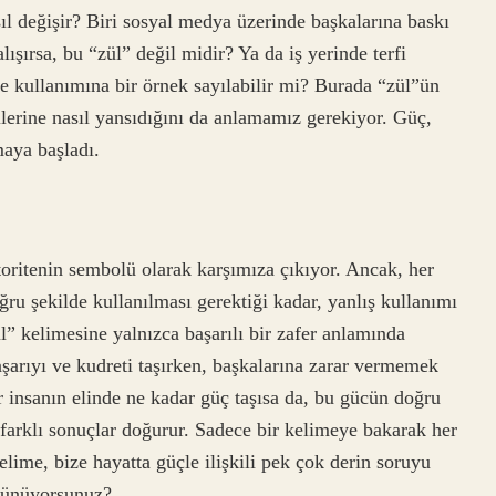
l değişir? Biri sosyal medya üzerinde başkalarına baskı
ışırsa, bu “zül” değil midir? Ya da iş yerinde terfi
ye kullanımına bir örnek sayılabilir mi? Burada “zül”ün
ilerine nasıl yansıdığını da anlamamız gerekiyor. Güç,
lmaya başladı.
oritenin sembolü olarak karşımıza çıkıyor. Ancak, her
ru şekilde kullanılması gerektiği kadar, yanlış kullanımı
l” kelimesine yalnızca başarılı bir zafer anlamında
şarıyı ve kudreti taşırken, başkalarına zarar vermemek
r insanın elinde ne kadar güç taşısa da, bu gücün doğru
 farklı sonuçlar doğurur. Sadece bir kelimeye bakarak her
lime, bize hayatta güçle ilişkili pek çok derin soruyu
şünüyorsunuz?