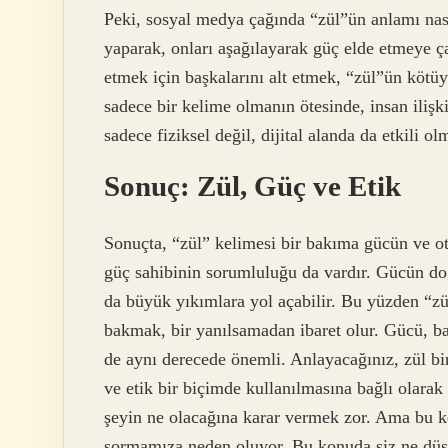
Peki, sosyal medya çağında “zül”ün anlamı nası
yaparak, onları aşağılayarak güç elde etmeye çal
etmek için başkalarını alt etmek, “zül”ün kötü
sadece bir kelime olmanın ötesinde, insan ilişk
sadece fiziksel değil, dijital alanda da etkili o
Sonuç: Zül, Güç ve Etik
Sonuçta, “zül” kelimesi bir bakıma gücün ve ot
güç sahibinin sorumluluğu da vardır. Gücün doğ
da büyük yıkımlara yol açabilir. Bu yüzden “zü
bakmak, bir yanılsamadan ibaret olur. Gücü, ba
de aynı derecede önemli. Anlayacağınız, zül bi
ve etik bir biçimde kullanılmasına bağlı olarak
şeyin ne olacağına karar vermek zor. Ama bu ke
sormamıza neden oluyor. Bu konuda siz ne dü