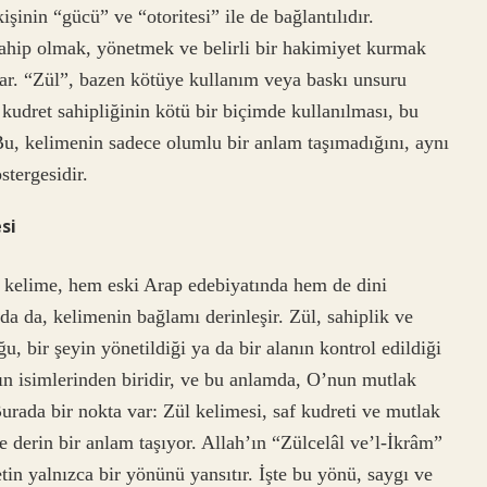
şinin “gücü” ve “otoritesi” ile de bağlantılıdır.
sahip olmak, yönetmek ve belirli bir hakimiyet kurmak
var. “Zül”, bazen kötüye kullanım veya baskı unsuru
 kudret sahipliğinin kötü bir biçimde kullanılması, bu
Bu, kelimenin sadece olumlu bir anlam taşımadığını, aynı
tergesidir.
si
u kelime, hem eski Arap edebiyatında hem de dini
da da, kelimenin bağlamı derinleşir. Zül, sahiplik ve
u, bir şeyin yönetildiği ya da bir alanın kontrol edildiği
ın isimlerinden biridir, ve bu anlamda, O’nun mutlak
Burada bir nokta var: Zül kelimesi, saf kudreti ve mutlak
e derin bir anlam taşıyor. Allah’ın “Zülcelâl ve’l-İkrâm”
tin yalnızca bir yönünü yansıtır. İşte bu yönü, saygı ve