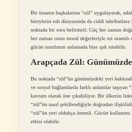
Bir insanın başkalarına “zül” uygulayarak, adal
bireylerin ruh dünyasında da ciddi tahribatlara yo
noktada bir soru belirmeli: Güç her zaman doğru
her zaman onun moral değerleriyle mi orantılı 
gücün sınırlarını anlamada bize ışık tutabilir.
Arapçada Zül: Günümüzdeki
Bu noktada “zül”ün günümüzdeki yeri hakkında
ve sosyal bağlamlarda farklı anlamlar taşıyan “z
kavram olarak öne çıkabiliyor. Bir ülkenin lide
“zül”ün nasıl şekillendiğiyle doğrudan ilişkilid
“zül”ün yeri oldukça önemli. Gücün kullanımı 
etkisi olabilir.