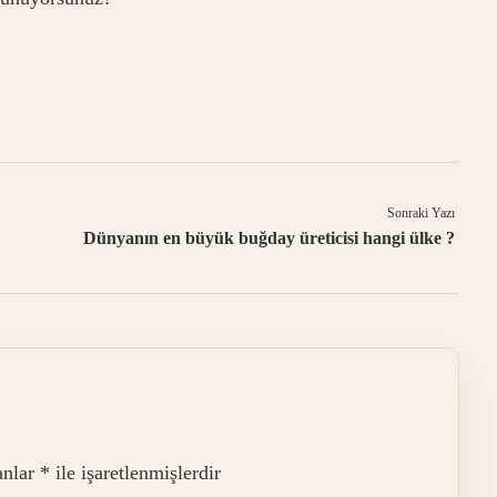
Sonraki Yazı
Dünyanın en büyük buğday üreticisi hangi ülke ?
anlar
*
ile işaretlenmişlerdir