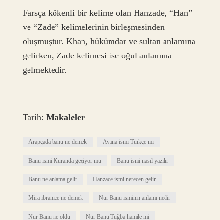
Farsça kökenli bir kelime olan Hanzade, “Han”
ve “Zade” kelimelerinin birleşmesinden
oluşmuştur. Khan, hükümdar ve sultan anlamına
gelirken, Zade kelimesi ise oğul anlamına
gelmektedir.
Tarih:
Makaleler
Arapçada banu ne demek
Ayana ismi Türkçe mi
Banu ismi Kuranda geçiyor mu
Banu ismi nasıl yazılır
Banu ne anlama gelir
Hanzade ismi nereden gelir
Mira ibranice ne demek
Nur Banu isminin anlamı nedir
Nur Banu ne oldu
Nur Banu Tuğba hamile mi