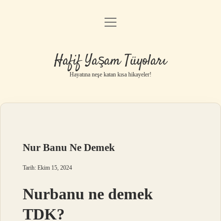
menüyü
Anasayfa
aç
Gizlilik Politikası
Hafif Yaşam Tüyoları
Yasal Uyarı
Hayatına neşe katan kısa hikayeler!
Hakkımızda
Nur Banu Ne Demek
Tarih: Ekim 15, 2024
Nurbanu ne demek
TDK?