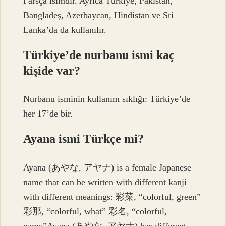
Farsça isimdir. Ayrıca Türkiye, Pakistan,
Bangladeş, Azerbaycan, Hindistan ve Sri
Lanka’da da kullanılır.
Türkiye’de nurbanu ismi kaç
kişide var?
Nurbanu isminin kullanım sıklığı: Türkiye’de
her 17’de bir.
Ayana ismi Türkçe mi?
Ayana (あやな, アヤナ) is a female Japanese
name that can be written with different kanji
with different meanings: 彩菜, “colorful, green”
彩那, “colorful, what” 彩名, “colorful,
name”Ayana (あやな, アヤナ) has different