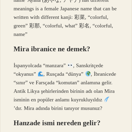
meanings is a female Japanese name that can be
written with different kanji: 彩菜, “colorful,
green” 彩那, “colorful, what” 彩名, “colorful,
name”
Mira ibranice ne demek?
İspanyolcada “manzara”
, Sanskritçede
“okyanus”
, Rusçada “dünya”
, İbranicede
“sınır” ve Farsçada “komutan” anlamına gelir.
Antik Likya şehirlerinden birinin adı olan Mira
isminin en popüler anlamı kuyrukluyıldız
’dır. Mira adında birini tanıyor musunuz?
Hanzade ismi nereden gelir?