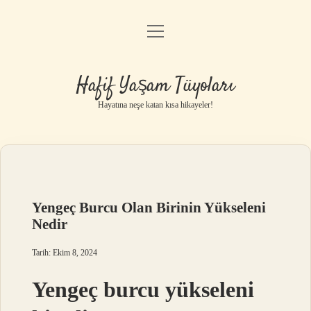
menüyü
Anasayfa
aç
Gizlilik Politikası
Hafif Yaşam Tüyoları
Yasal Uyarı
Hayatına neşe katan kısa hikayeler!
Hakkımızda
Yengeç Burcu Olan Birinin Yükseleni
Nedir
Tarih: Ekim 8, 2024
Yengeç burcu yükseleni