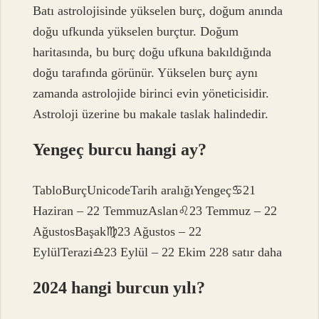
Batı astrolojisinde yükselen burç, doğum anında
doğu ufkunda yükselen burçtur. Doğum
haritasında, bu burç doğu ufkuna bakıldığında
doğu tarafında görünür. Yükselen burç aynı
zamanda astrolojide birinci evin yöneticisidir.
Astroloji üzerine bu makale taslak halindedir.
Yengeç burcu hangi ay?
TabloBurçUnicodeTarih aralığıYengeç♋︎21
Haziran – 22 TemmuzAslan♌︎23 Temmuz – 22
AğustosBaşak♍︎23 Ağustos – 22
EylülTerazi♎︎23 Eylül – 22 Ekim 228 satır daha
2024 hangi burcun yılı?