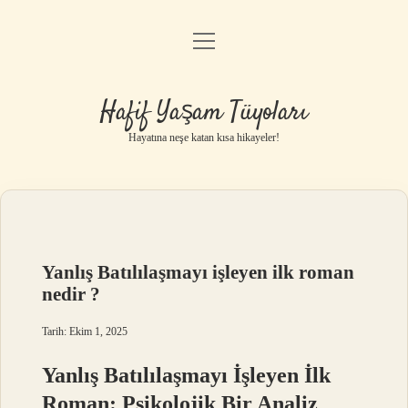
menüyü
Anasayfa
aç
Gizlilik Politikası
Hafif Yaşam Tüyoları
Yasal Uyarı
Hayatına neşe katan kısa hikayeler!
Hakkımızda
Yanlış Batılılaşmayı işleyen ilk roman
nedir ?
Tarih: Ekim 1, 2025
Yanlış Batılılaşmayı İşleyen İlk
Roman: Psikolojik Bir Analiz