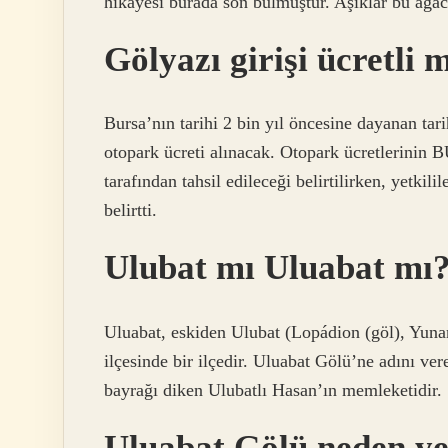
hikayesi burada son bulmuştur. Aşıklar bu ağacı
Gölyazı girişi ücretli 
Bursa’nın tarihi 2 bin yıl öncesine dayanan tar
otopark ücreti alınacak. Otopark ücretlerini
tarafından tahsil edileceği belirtilirken, yetki
belirtti.
Ulubat mı Uluabat mı
Uluabat, eskiden Ulubat (Lopádion (göl), Yunan
ilçesinde bir ilçedir. Uluabat Gölü’ne adını vere
bayrağı diken Ulubatlı Hasan’ın memleketidir.
Uluabat Gölü neden ye