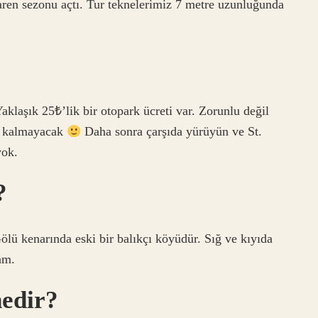
ren sezonu açtı. Tur teknelerimiz 7 metre uzunluğunda
Yaklaşık 25₺’lik bir otopark ücreti var. Zorunlu değil
ek kalmayacak
Daha sonra çarşıda yürüyün ve St.
yok.
?
lü kenarında eski bir balıkçı köyüdür. Sığ ve kıyıda
am.
nedir?