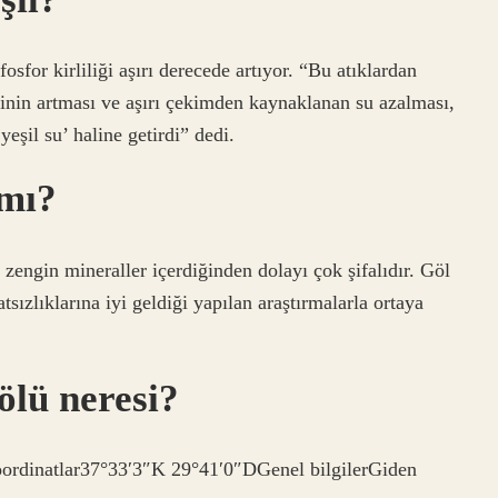
osfor kirliliği aşırı derecede artıyor. “Bu atıklardan
ğinin artması ve aşırı çekimden kaynaklanan su azalması,
yeşil su’ haline getirdi” dedi.
 mı?
engin mineraller içerdiğinden dolayı çok şifalıdır. Göl
tsızlıklarına iyi geldiği yapılan araştırmalarla ortaya
ölü neresi?
rdinatlar37°33′3″K 29°41′0″DGenel bilgilerGiden