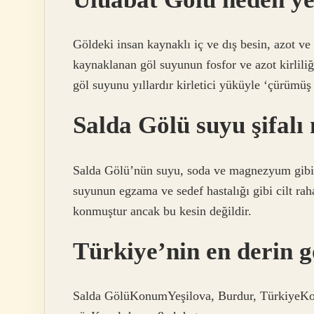
Göldeki insan kaynaklı iç ve dış besin, azot ve f
kaynaklanan göl suyunun fosfor ve azot kirlili
göl suyunu yıllardır kirletici yüküyle ‘çürümüş 
Salda Gölü suyu şifalı
Salda Gölü’nün suyu, soda ve magnezyum gibi z
suyunun egzama ve sedef hastalığı gibi cilt raha
konmuştur ancak bu kesin değildir.
Türkiye’nin en derin g
Salda GölüKonumYeşilova, Burdur, TürkiyeKoo