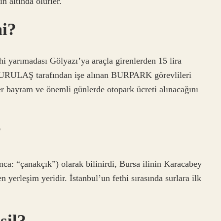
n altında ölürler.
mi?
ihi yarımadası Gölyazı’ya araçla girenlerden 15 lira
n BURULAŞ tarafından işe alınan BURPARK görevlileri
liler bayram ve önemli günlerde otopark ücreti alınacağını
?
ca: “çanakçık”) olarak bilinirdi, Bursa ilinin Karacabey
n yerleşim yeridir. İstanbul’un fethi sırasında surlara ilk
şil?