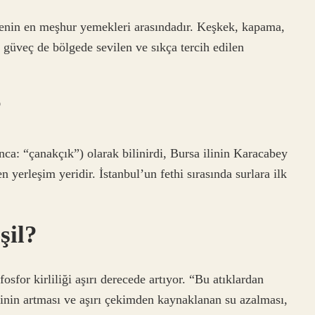
genin en meşhur yemekleri arasındadır. Keşkek, kapama,
ve güveç de bölgede sevilen ve sıkça tercih edilen
?
ca: “çanakçık”) olarak bilinirdi, Bursa ilinin Karacabey
n yerleşim yeridir. İstanbul’un fethi sırasında surlara ilk
şil?
osfor kirliliği aşırı derecede artıyor. “Bu atıklardan
ğinin artması ve aşırı çekimden kaynaklanan su azalması,