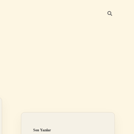
Sidebar
betexper günce
Son Yazılar