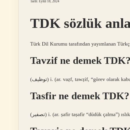
Tarih: Eylül 18, 2024
TDK sözlük anl
Türk Dil Kurumu tarafından yayımlanan Türkçe
Tavzif ne demek TDK
(ﺗﻮﻇﻴﻒ) i. (ar. vaẓf, tawẓіf, “görev olara
Tasfir ne demek TDK?
(ﺗﺼﻔﻴﺮ) i. (ar. ṣafіr taṣafіr “düdük çalma”) ısl