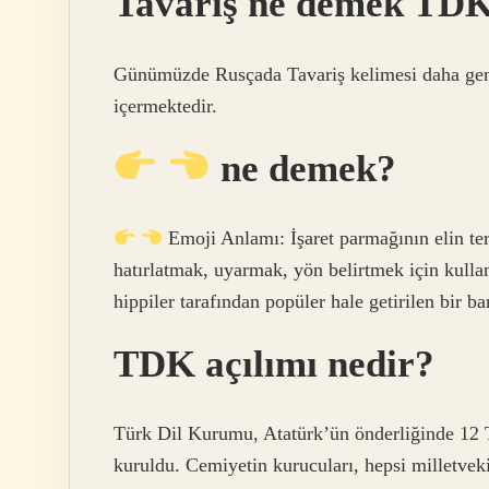
Tavariş ne demek TD
Günümüzde Rusçada Tavariş kelimesi daha geni
içermektedir.
ne demek?
Emoji Anlamı: İşaret parmağının elin ter
hatırlatmak, uyarmak, yön belirtmek için kullan
hippiler tarafından popüler hale getirilen bir b
TDK açılımı nedir?
Türk Dil Kurumu, Atatürk’ün önderliğinde 12 
kuruldu. Cemiyetin kurucuları, hepsi milletvek