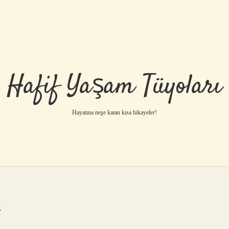
Hafif Yaşam Tüyoları
Hayatına neşe katan kısa hikayeler!
k