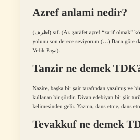
Azref anlami nedir?
(ﺍﻇﺮﻒ) sıf. (Ar. ẓarāfet aẓref “zarif olmak” kökünden) Çok (daha, en, çok) zarif: Ah, gerçekten övgü
yolunu son derece seviyorum (…) Bana göre dah
Vefik Paşa).
Tanzir ne demek TDK
Nazire, başka bir şair tarafından yazılmış ve bi
kullanan bir şiirdir. Divan edebiyatı bir şiir t
kelimesinden gelir. Yazma, dans etme, dans etme
Tevakkuf ne demek T