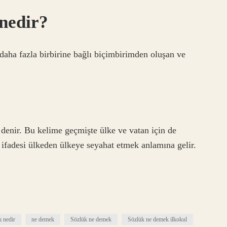
nedir?
 daha fazla birbirine bağlı biçimbirimden oluşan ve
ir denir. Bu kelime geçmişte ülke ve vatan için de
” ifadesi ülkeden ülkeye seyahat etmek anlamına gelir.
 nedir
ne demek
Sözlük ne demek
Sözlük ne demek ilkokul