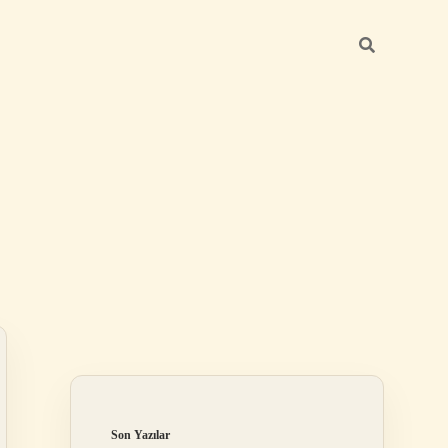
Sidebar
betexper gü
Son Yazılar