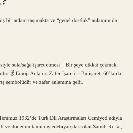
K?
ş bir anlam taşımakta ve “genel dostluk” anlamını da
siyle sola/sağa işaret etmesi – Bir şeye dikkat çekmek,
ılır. ✌
Emoji Anlamı: Zafer İşareti – Bu işaret, 60’larda
arış sembolüdür ve zafer anlamına gelir.
Temmuz 1932’de Türk Dil Araştırmaları Cemiyeti adıyla
ili ve dönemin tanınmış edebiyatçıları olan Samih Rif’at,