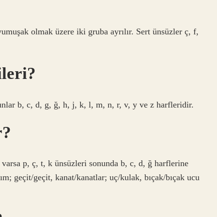
muşak olmak üzere iki gruba ayrılır. Sert ünsüzler ç, ​​​​f,
leri?
 b, c, d, g, ğ, h, j, k, l, m, n, r, v, y ve z harfleridir.
r?
arsa p, ç, t, k ünsüzleri sonunda b, c, d, ğ harflerine
m; geçit/geçit, kanat/kanatlar; uç/kulak, bıçak/bıçak ucu