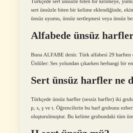
Türkçede sert ünsüzle biten bir kelimeye, yumu
sert ünsüzle biten bir kelime eklendiğinde, ekin
ünsüz uyumu, ünsüz sertleşmesi veya ünsüz be
Alfabede ünsüz harfler
Buna ALFABE denir. Türk alfabesi 29 harften ol
Ünlüler: Ses yolundan çıkarken herhangi bir en
Sert ünsüz harfler ne
Türkçede ünsüz harfler (sessiz harfler) iki gruba
p, s, ş ve t. Öğrencilerin bu harf grubunu ezbe
oluşturulmuştur. Bu kelime grubundaki tüm ünsü