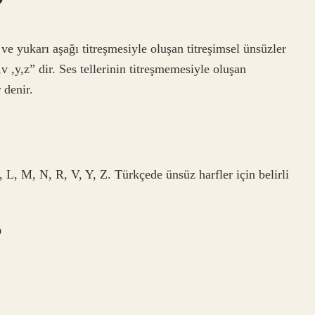
?
 ve yukarı aşağı titreşmesiyle oluşan titreşimsel ünsüzler
,r,v ,y,z” dir. Ses tellerinin titreşmemesiyle oluşan
 denir.
 L, M, N, R, V, Y, Z. Türkçede ünsüz harfler için belirli
?