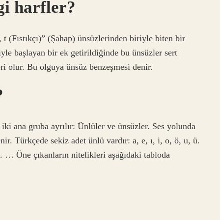
i harfler?
 t (Fıstıkçı)” (Şahap) ünsüzlerinden biriyle biten bir
yle başlayan bir ek getirildiğinde bu ünsüzler sert
zleri olur. Bu olguya ünsüz benzeşmesi denir.
?
iki ana gruba ayrılır: Ünlüler ve ünsüzler. Ses yolunda
r. Türkçede sekiz adet ünlü vardır: a, e, ı, i, o, ö, u, ü.
. … Öne çıkanların nitelikleri aşağıdaki tabloda