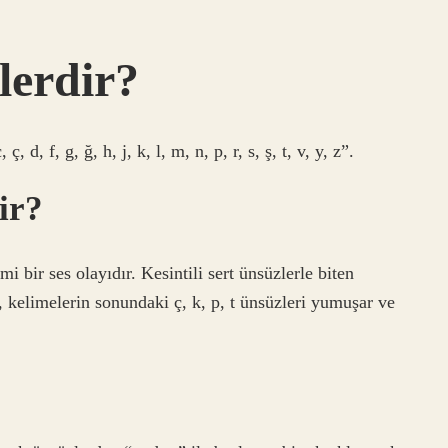
lerdir?
 d, f, g, ğ, h, j, k, l, m, n, p, r, s, ş, t, v, y, z”.
ir?
bir ses olayıdır. Kesintili sert ünsüzlerle biten
, kelimelerin sonundaki ç, k, p, t ünsüzleri yumuşar ve