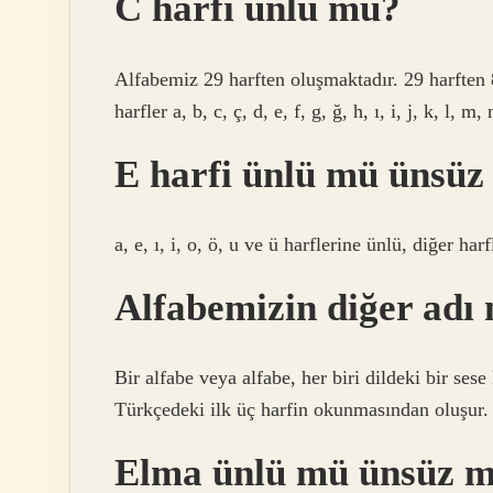
C harfi ünlü mü?
Alfabemiz 29 harften oluşmaktadır. 29 harften 8 
harfler a, b, c, ç, d, e, f, g, ğ, h, ı, i, j, k, l, m, 
E harfi ünlü mü ünsü
a, e, ı, i, o, ö, u ve ü harflerine ünlü, diğer har
Alfabemizin diğer adı 
Bir alfabe veya alfabe, her biri dildeki bir sese
Türkçedeki ilk üç harfin okunmasından oluşur.
Elma ünlü mü ünsüz 