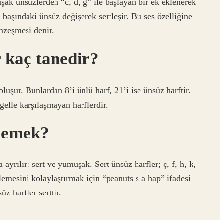
şak ünsüzlerden “c, d, g” ile başlayan bir ek eklenerek
 başındaki ünsüz değişerek sertleşir. Bu ses özelliğine
nzeşmesi denir.
 kaç tanedir?
uşur. Bunlardan 8’i ünlü harf, 21’i ise ünsüz harftir.
gelle karşılaşmayan harflerdir.
 demek?
 ayrılır: sert ve yumuşak. Sert ünsüz harfler; ç, f, h, k,
rlemesini kolaylaştırmak için “peanuts s a hap” ifadesi
z harfler serttir.