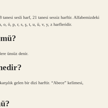
tanesi sesli harf, 21 tanesi sessiz harftir. Alfabemizdeki
n, o, ö, p, r, s, ş, t, u, ü, v, y, z harfleridir.
z mü?
flere ünsüz denir.
nedir?
 karşılık gelen bir dizi harftir. “Abece” kelimesi,
mü?