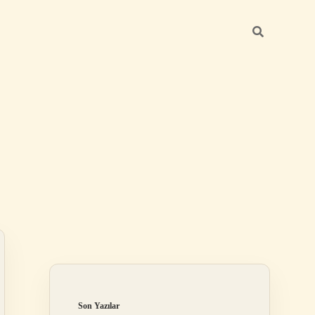
Sidebar
betexper günce
Son Yazılar