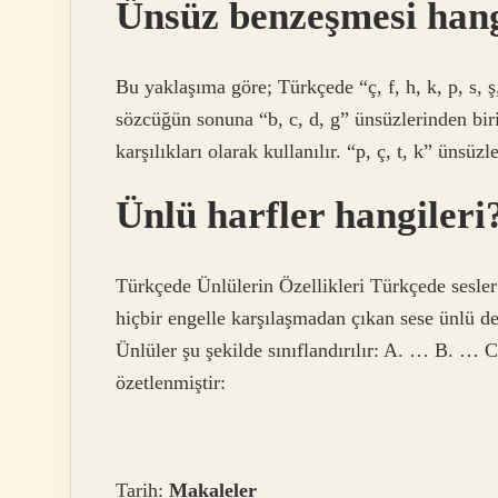
Ünsüz benzeşmesi hang
Bu yaklaşıma göre; Türkçede “ç, f, h, k, p, s, ş,
sözcüğün sonuna “b, c, d, g” ünsüzlerinden biri
karşılıkları olarak kullanılır. “p, ç, t, k” ünsü
Ünlü harfler hangileri
Türkçede Ünlülerin Özellikleri Türkçede sesler 
hiçbir engelle karşılaşmadan çıkan sese ünlü deni
Ünlüler şu şekilde sınıflandırılır: A. … B. … C
özetlenmiştir:
Tarih:
Makaleler