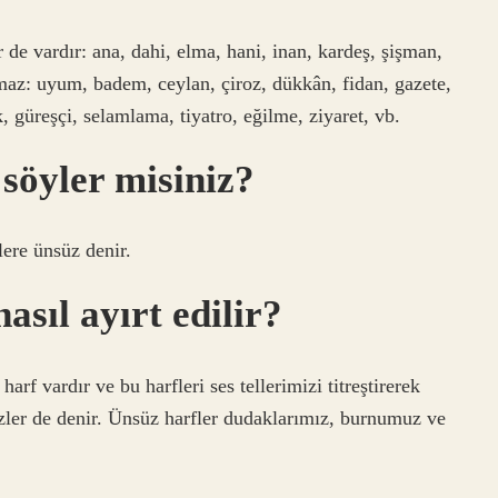
e vardır: ana, dahi, elma, hani, inan, kardeş, şişman,
az: uyum, badem, ceylan, çiroz, dükkân, fidan, gazete,
 güreşçi, selamlama, tiyatro, eğilme, ziyaret, vb.
 söyler misiniz?
flere ünsüz denir.
asıl ayırt edilir?
rf vardır ve bu harfleri ses tellerimizi titreştirerek
üzler de denir. Ünsüz harfler dudaklarımız, burnumuz ve