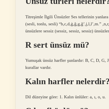
Ünsüz türleri nelerdir
Titreşimle İlgili Ünsüzler Ses tellerinin yanlara
(sesli, tonlu, sesli) “b,c,d,ġ,ğ,g,ğ’,j,l,l’,m.” ,n
ünsüzlere sessiz (sessiz, sessiz, sessiz) ünsüzler
R sert ünsüz mü?
Yumuşak ünsüz harfler şunlardır: B, C, D, G, J,
kurallar vardır.
Kalın harfler nelerdir
Dil düzeyine göre: 1. Kalın ünlüler: a, ı, o, u.