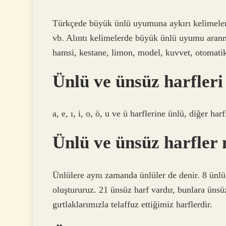
Türkçede büyük ünlü uyumuna aykırı kelimeler d
vb. Alıntı kelimelerde büyük ünlü uyumu aranm
hamsi, kestane, limon, model, kuvvet, otomatik,
Ünlü ve ünsüz harfleri
a, e, ı, i, o, ö, u ve ü harflerine ünlü, diğer har
Ünlü ve ünsüz harfler n
Ünlülere aynı zamanda ünlüler de denir. 8 ünlü ha
oluştururuz. 21 ünsüz harf vardır, bunlara üns
gırtlaklarımızla telaffuz ettiğimiz harflerdir.