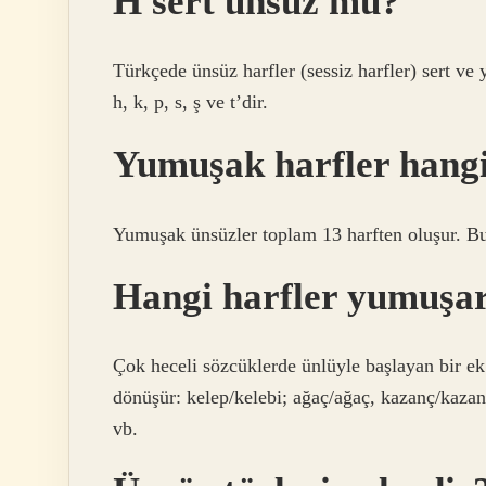
H sert ünsüz mü?
Türkçede ünsüz harfler (sessiz harfler) sert ve yu
h, k, p, s, ş ve t’dir.
Yumuşak harfler hangi
Yumuşak ünsüzler toplam 13 harften oluşur. Bunlar
Hangi harfler yumuşa
Çok heceli sözcüklerde ünlüyle başlayan bir ek v
dönüşür: kelep/kelebi; ağaç/ağaç, kazanç/kazanı
vb.