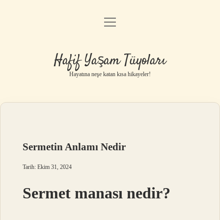
menüyü
Anasayfa
aç
Gizlilik Politikası
Hafif Yaşam Tüyoları
Yasal Uyarı
Hayatına neşe katan kısa hikayeler!
Hakkımızda
Sermetin Anlamı Nedir
Tarih: Ekim 31, 2024
Sermet manası nedir?