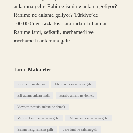
anlamına gelir. Rahime ismi ne anlama geliyor?
Rahime ne anlama geliyor? Türkiye’de
100.000’den fazla kişi tarafından kullanılan
Rahime ismi, şefkatli, merhametli ve
merhametli anlamına gelir.
Tarih:
Makaleler
Efrin ismi ne demek
Efsun ismi ne anlama gelir
Elif adının anlamı nedir
Esmira anlamı ne demek
Meysere isminin anlamı ne demek
Muserref ismi ne anlama gelir
Rahime ismi ne anlama gelir
Sanem hangi anlama gelir
Sare ismi ne anlama gelir