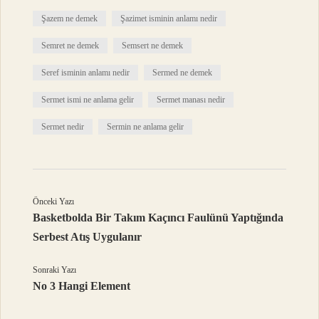
Şazem ne demek
Şazimet isminin anlamı nedir
Semret ne demek
Semsert ne demek
Seref isminin anlamı nedir
Sermed ne demek
Sermet ismi ne anlama gelir
Sermet manası nedir
Sermet nedir
Sermin ne anlama gelir
Önceki Yazı
Basketbolda Bir Takım Kaçıncı Faulünü Yaptığında
Serbest Atış Uygulanır
Sonraki Yazı
No 3 Hangi Element