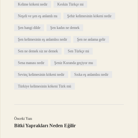
Kelime kökeni nedir
Keskin Türkçe mi
Neşeli ve şen eş anlamlı mı
Şehir kelimesinin kökeni nedir
Şen hangi dilde
Şen kadın ne demek
Şen kelimesinin eş anlamlısı nedir
Şen ne anlama gelir
Sen ne demek siz ne demek
Sen Türkçe mi
Sena manası nedir
Şeniz Kuranda geçiyor mu
Sevinç kelimesinin kökeni nedir
Sıska eş anlamlısı nedir
Türkiye kelimesinin kökeni Türk mü
Önceki Yazı
Bitki Yaprakları Neden Eğilir