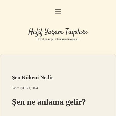
menüyü
Anasayfa
aç
Gizlilik Politikası
Hafif Yaşam Tüyoları
Yasal Uyarı
Hayatına neşe katan kısa hikayeler!
Hakkımızda
Şen Kökeni Nedir
Tarih: Eylül 21, 2024
Şen ne anlama gelir?