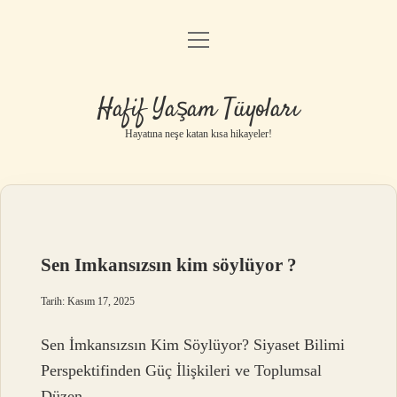
menüyü
Anasayfa
aç
Gizlilik Politikası
Hafif Yaşam Tüyoları
Yasal Uyarı
Hayatına neşe katan kısa hikayeler!
Hakkımızda
Sen Imkansızsın kim söylüyor ?
Tarih: Kasım 17, 2025
Sen İmkansızsın Kim Söylüyor? Siyaset Bilimi
Perspektifinden Güç İlişkileri ve Toplumsal
Düzen