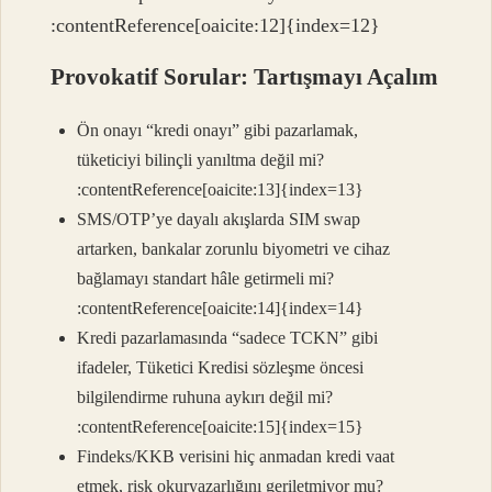
:contentReference[oaicite:12]{index=12}
Provokatif Sorular: Tartışmayı Açalım
Ön onayı “kredi onayı” gibi pazarlamak,
tüketiciyi bilinçli yanıltma değil mi?
:contentReference[oaicite:13]{index=13}
SMS/OTP’ye dayalı akışlarda SIM swap
artarken, bankalar zorunlu biyometri ve cihaz
bağlamayı standart hâle getirmeli mi?
:contentReference[oaicite:14]{index=14}
Kredi pazarlamasında “sadece TCKN” gibi
ifadeler, Tüketici Kredisi sözleşme öncesi
bilgilendirme ruhuna aykırı değil mi?
:contentReference[oaicite:15]{index=15}
Findeks/KKB verisini hiç anmadan kredi vaat
etmek, risk okuryazarlığını geriletmiyor mu?