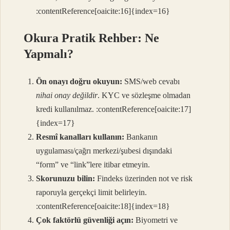
:contentReference[oaicite:16]{index=16}
Okura Pratik Rehber: Ne
Yapmalı?
Ön onayı doğru okuyun:
SMS/web cevabı
nihai onay değildir
. KYC ve sözleşme olmadan
kredi kullanılmaz. :contentReference[oaicite:17]
{index=17}
Resmî kanalları kullanın:
Bankanın
uygulaması/çağrı merkezi/şubesi dışındaki
“form” ve “link”lere itibar etmeyin.
Skorunuzu bilin:
Findeks üzerinden not ve risk
raporuyla gerçekçi limit belirleyin.
:contentReference[oaicite:18]{index=18}
Çok faktörlü güvenliği açın:
Biyometri ve