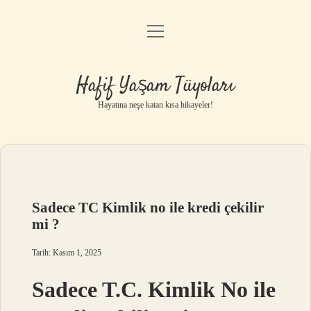
menüyü
Anasayfa
aç
Gizlilik Politikası
Hafif Yaşam Tüyoları
Yasal Uyarı
Hayatına neşe katan kısa hikayeler!
Hakkımızda
Sadece TC Kimlik no ile kredi çekilir
mi ?
Tarih: Kasım 1, 2025
Sadece T.C. Kimlik No ile