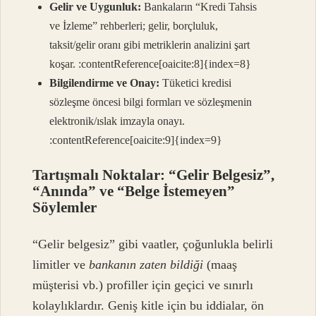
Gelir ve Uygunluk:
Bankaların “Kredi Tahsis
ve İzleme” rehberleri; gelir, borçluluk,
taksit/gelir oranı gibi metriklerin analizini şart
koşar. :contentReference[oaicite:8]{index=8}
Bilgilendirme ve Onay:
Tüketici kredisi
sözleşme öncesi bilgi formları ve sözleşmenin
elektronik/ıslak imzayla onayı.
:contentReference[oaicite:9]{index=9}
Tartışmalı Noktalar: “Gelir Belgesiz”,
“Anında” ve “Belge İstemeyen”
Söylemler
“Gelir belgesiz” gibi vaatler, çoğunlukla belirli
limitler ve
bankanın zaten bildiği
(maaş
müşterisi vb.) profiller için geçici ve sınırlı
kolaylıklardır. Geniş kitle için bu iddialar, ön