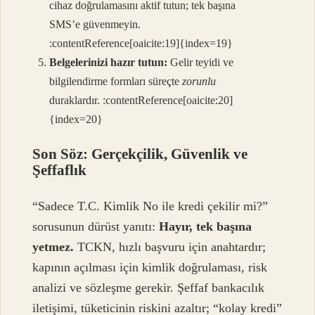
cihaz doğrulamasını aktif tutun; tek başına
SMS’e güvenmeyin.
:contentReference[oaicite:19]{index=19}
Belgelerinizi hazır tutun:
Gelir teyidi ve
bilgilendirme formları süreçte
zorunlu
duraklardır. :contentReference[oaicite:20]
{index=20}
Son Söz: Gerçekçilik, Güvenlik ve
Şeffaflık
“Sadece T.C. Kimlik No ile kredi çekilir mi?”
sorusunun dürüst yanıtı:
Hayır, tek başına
yetmez.
TCKN, hızlı başvuru için anahtardır;
kapının açılması için kimlik doğrulaması, risk
analizi ve sözleşme gerekir. Şeffaf bankacılık
iletişimi, tüketicinin riskini azaltır; “kolay kredi”