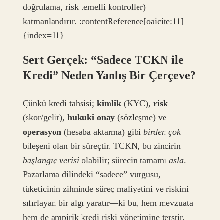
doğrulama, risk temelli kontroller)
katmanlandırır. :contentReference[oaicite:11]
{index=11}
Sert Gerçek: “Sadece TCKN ile
Kredi” Neden Yanlış Bir Çerçeve?
Çünkü kredi tahsisi;
kimlik
(KYC),
risk
(skor/gelir),
hukuki onay
(sözleşme) ve
operasyon
(hesaba aktarma) gibi
birden çok
bileşeni olan bir süreçtir. TCKN, bu zincirin
başlangıç verisi
olabilir; sürecin tamamı
asla
.
Pazarlama dilindeki “sadece” vurgusu,
tüketicinin zihninde süreç maliyetini ve riskini
sıfırlayan bir algı yaratır—ki bu, hem mevzuata
hem de ampirik kredi riski yönetimine terstir.