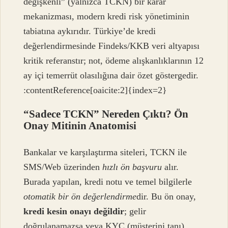
değişkenli” (yalnızca TCKN) bir karar
mekanizması, modern kredi risk yönetiminin
tabiatına aykırıdır. Türkiye’de kredi
değerlendirmesinde Findeks/KKB veri altyapısı
kritik referanstır; not, ödeme alışkanlıklarının 12
ay içi temerrüt olasılığına dair özet göstergedir.
:contentReference[oaicite:2]{index=2}
“Sadece TCKN” Nereden Çıktı? Ön
Onay Mitinin Anatomisi
Bankalar ve karşılaştırma siteleri, TCKN ile
SMS/Web üzerinden
hızlı ön başvuru
alır.
Burada yapılan, kredi notu ve temel bilgilerle
otomatik bir ön değerlendirme
dir. Bu ön onay,
kredi kesin onayı değildir
; gelir
doğrulanamazsa veya KYC (müşterini tanı)