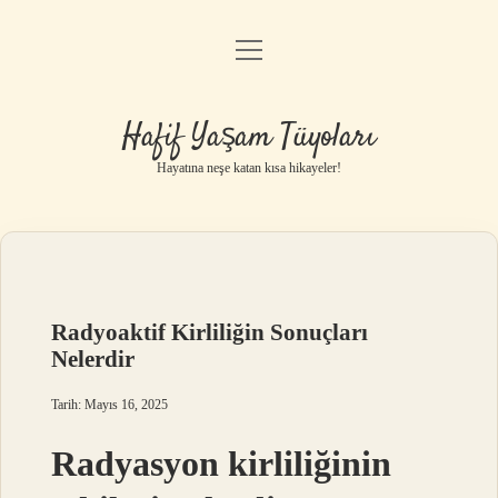
menüyü
Anasayfa
aç
Gizlilik Politikası
Hafif Yaşam Tüyoları
Yasal Uyarı
Hayatına neşe katan kısa hikayeler!
Hakkımızda
Radyoaktif Kirliliğin Sonuçları
Nelerdir
Tarih: Mayıs 16, 2025
Radyasyon kirliliğinin