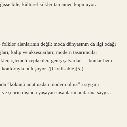
ğişse bile, kültürel kökler tamamen kopmuyor.
e folklor alanlarının değil; moda dünyasının da ilgi odağı
arı, kalıp ve aksesuarları; modern tasarımcılar
kler, işlemeli cepkenler, geniş şalvarlar — bunlar hem
onforuyla buluşuyor. ([Civilisable][5])
ında “kökünü unutmadan modern olma” arayışını
u ve şehrin dışında yaşayan insanların anılarına saygı…