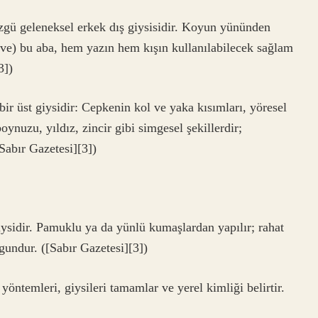
ü geleneksel erkek dış giysisidir. Koyun yününden
hve) bu aba, hem yazın hem kışın kullanılabilecek sağlam
3])
ir üst giysidir: Cepkenin kol ve yaka kısımları, yöresel
oynuzu, yıldız, zincir gibi simgesel şekillerdir;
[Sabır Gazetesi][3])
giysidir. Pamuklu ya da yünlü kumaşlardan yapılır; rahat
gundur. ([Sabır Gazetesi][3])
öntemleri, giysileri tamamlar ve yerel kimliği belirtir.