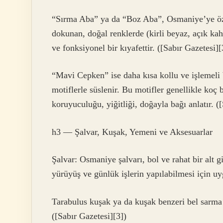
“Sırma Aba” ya da “Boz Aba”, Osmaniye’ye özg
dokunan, doğal renklerde (kirli beyaz, açık ka
ve fonksiyonel bir kıyafettir. ([Sabır Gazetesi][
“Mavi Cepken” ise daha kısa kollu ve işlemeli b
motiflerle süslenir. Bu motifler genellikle koç b
koruyuculuğu, yiğitliği, doğayla bağı anlatır. (
h3 — Şalvar, Kuşak, Yemeni ve Aksesuarlar
Şalvar: Osmaniye şalvarı, bol ve rahat bir alt 
yürüyüş ve günlük işlerin yapılabilmesi için uy
Tarabulus kuşak ya da kuşak benzeri bel sarma y
([Sabır Gazetesi][3])