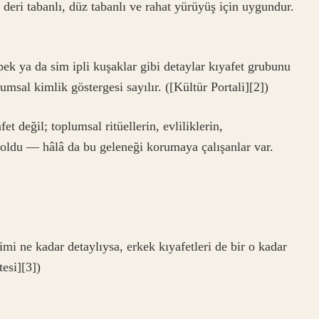
 deri tabanlı, düz tabanlı ve rahat yürüyüş için uygundur.
ipek ya da sim ipli kuşaklar gibi detaylar kıyafet grubunu
msal kimlik göstergesi sayılır. ([Kültür Portali][2])
 değil; toplumsal ritüellerin, evliliklerin,
ı oldu — hâlâ da bu geleneği korumaya çalışanlar var.
mi ne kadar detaylıysa, erkek kıyafetleri de bir o kadar
tesi][3])