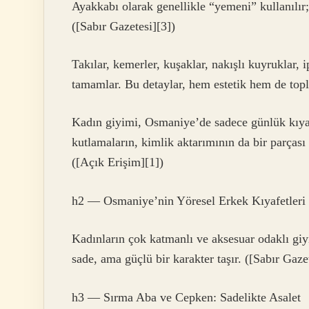
Ayakkabı olarak genellikle “yemeni” kullanılır;
([Sabır Gazetesi][3])
Takılar, kemerler, kuşaklar, nakışlı kuyruklar, 
tamamlar. Bu detaylar, hem estetik hem de toplu
Kadın giyimi, Osmaniye’de sadece günlük kıyafet
kutlamaların, kimlik aktarımının da bir parças
([Açık Erişim][1])
h2 — Osmaniye’nin Yöresel Erkek Kıyafetleri
Kadınların çok katmanlı ve aksesuar odaklı giyi
sade, ama güçlü bir karakter taşır. ([Sabır Gaze
h3 — Sırma Aba ve Cepken: Sadelikte Asalet