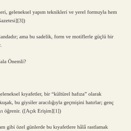
deri, geleneksel yapım teknikleri ve yerel formuyla hem
azetesi][3])
plandadır; ama bu sadelik, form ve motiflerle güçlü bir
.
ala Önemli?
eneksel kıyafetler, bir “kültürel hafıza” olarak
uşak, bu giysiler aracılığıyla geçmişini hatırlar; genç
ı öğrenir. ([Açık Erişim][1])
am gibi özel günlerde bu kıyafetlere hâlâ rastlamak