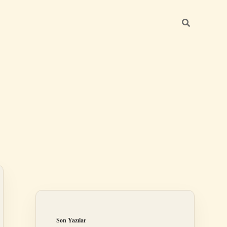
Sidebar
betexper günce
Son Yazılar