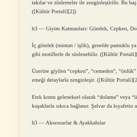
takılar ve süslemeler ile zenginleştirilir. Bu ba
([Kültür Portali][2])
h3 — Giyim Katmanları: Gömlek, Cepken, Dol
İç gömlek (mintan / işlik), genelde pamuklu ya
gibi motiflerle de süslenebilir. ([Kültür Portali]
Üzerine giyilen “cepken”, “ceme­den”, “önlük” 
emeği detaylarla zenginleşir. ([Kültür Portali][2
Etek kısmı geleneksel olarak “dolama” veya “üç
kuşaklarla sıkıca bağlanır. Şalvar da kıyafetin 
h3 — Aksesuarlar & Ayakkabılar