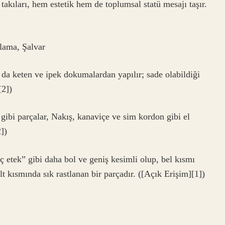
ş takıları, hem estetik hem de toplumsal statü mesajı taşır.
ama, Şalvar
 da keten ve ipek dokumalardan yapılır; sade olabildiği
[2])
gibi parçalar, Nakış, kanaviçe ve sim kordon gibi el
])
 etek” gibi daha bol ve geniş kesimli olup, bel kısmı
alt kısmında sık rastlanan bir parçadır. ([Açık Erişim][1])