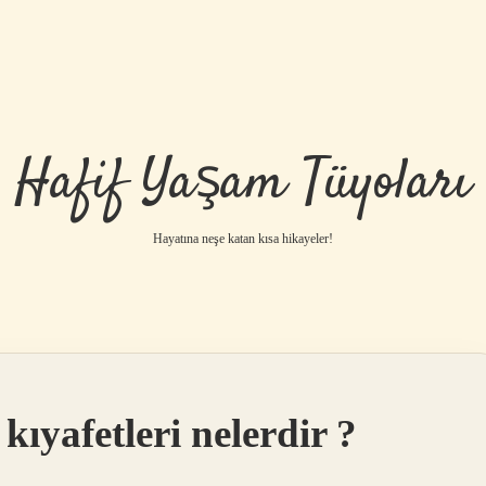
Hafif Yaşam Tüyoları
Hayatına neşe katan kısa hikayeler!
kıyafetleri nelerdir ?