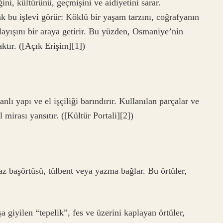
ini, kültürünü, geçmişini ve aidiyetini sarar.
k bu işlevi görür: Köklü bir yaşam tarzını, coğrafyanın
nlayışını bir araya getirir. Bu yüzden, Osmaniye’nin
aktır. ([Açık Erişim][1])
lı yapı ve el işçiliği barındırır. Kullanılan parçalar ve
mirası yansıtır. ([Kültür Portali][2])
az başörtüsü, tülbent veya yazma bağlar. Bu örtüler,
 giyilen “tepelik”, fes ve üzerini kaplayan örtüler,