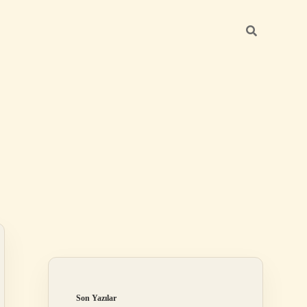
Sidebar
betexper günce
Son Yazılar