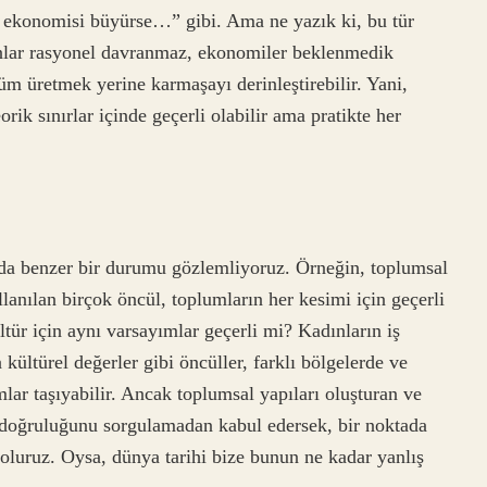
 ekonomisi büyürse…” gibi. Ama ne yazık ki, bu tür
anlar rasyonel davranmaz, ekonomiler beklenmedik
züm üretmek yerine karmaşayı derinleştirebilir. Yani,
rik sınırlar içinde geçerli olabilir ama pratikte her
a da benzer bir durumu gözlemliyoruz. Örneğin, toplumsal
llanılan birçok öncül, toplumların her kesimi için geçerli
ltür için aynı varsayımlar geçerli mi? Kadınların iş
kültürel değerler gibi öncüller, farklı bölgelerde ve
lar taşıyabilir. Ancak toplumsal yapıları oluşturan ve
 doğruluğunu sorgulamadan kabul edersek, bir noktada
oluruz. Oysa, dünya tarihi bize bunun ne kadar yanlış