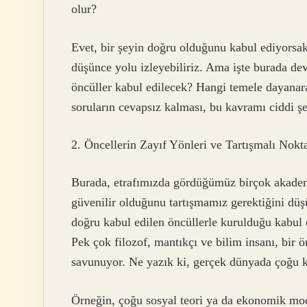
olur?
Evet, bir şeyin doğru olduğunu kabul ediyorsak
düşünce yolu izleyebiliriz. Ama işte burada dev
öncüller kabul edilecek? Hangi temele dayanar
soruların cevapsız kalması, bu kavramı ciddi ş
2. Öncellerin Zayıf Yönleri ve Tartışmalı Nokt
Burada, etrafımızda gördüğümüz birçok akademi
güvenilir olduğunu tartışmamız gerektiğini dü
doğru kabul edilen öncüllerle kurulduğu kabul 
Pek çok filozof, mantıkçı ve bilim insanı, bi
savunuyor. Ne yazık ki, gerçek dünyada çoğu ke
Örneğin, çoğu sosyal teori ya da ekonomik model