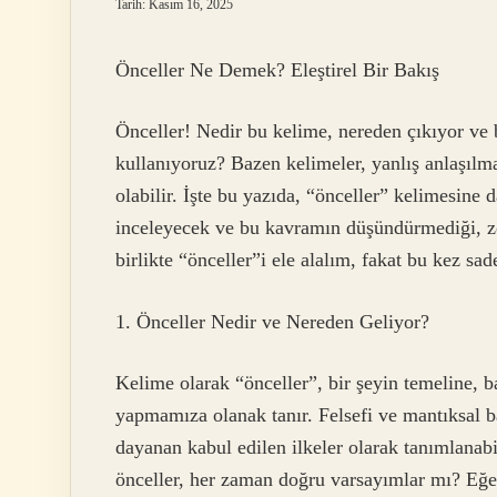
Tarih: Kasım 16, 2025
Önceller Ne Demek? Eleştirel Bir Bakış
Önceller! Nedir bu kelime, nereden çıkıyor ve 
kullanıyoruz? Bazen kelimeler, yanlış anlaşılma
olabilir. İşte bu yazıda, “önceller” kelimesine 
inceleyecek ve bu kavramın düşündürmediği, zo
birlikte “önceller”i ele alalım, fakat bu kez sad
1. Önceller Nedir ve Nereden Geliyor?
Kelime olarak “önceller”, bir şeyin temeline, b
yapmamıza olanak tanır. Felsefi ve mantıksal 
dayanan kabul edilen ilkeler olarak tanımlanab
önceller, her zaman doğru varsayımlar mı? Eğer