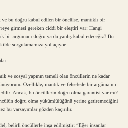
 ve bu doğru kabul edilen bir öncülse, mantıklı bir
reye girmesi gereken ciddi bir eleştiri var: Hangi
ak bir argümanı doğru ya da yanlış kabul edeceğiz? Bu
ekilde sorgulamamıza yol açıyor.
alar
k ve sosyal yapının temeli olan öncüllerin ne kadar
şünüyorum. Özellikle, mantık ve felsefede bir argümanın
edilir. Ancak, bu öncüllerin doğru olma garantisi var mı?
r öncülün doğru olma yükümlülüğünü yerine getiremediğini
z bu varsayımlar gözden kaçırılır.
, belirli öncüllerle inşa edilmiştir: “Eğer insanlar