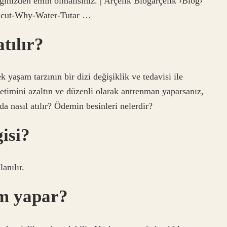
iğinizden emin olmalısınız. | Arçelik Blogarçelik ›Blog›
ucut-Why-Water-Tutar …
tılır?
 yaşam tarzının bir dizi değişiklik ve tedavisi ile
tüketimini azaltın ve düzenli olarak antrenman yaparsanız,
da nasıl atılır? Ödemin besinleri nelerdir?
isi?
anılır.
em yapar?