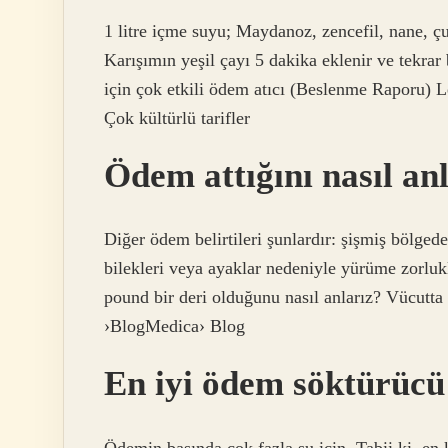
1 litre içme suyu; Maydanoz, zencefil, nane, çu
Karışımın yeşil çayı 5 dakika eklenir ve tekrar bi
için çok etkili ödem atıcı (Beslenme Raporu) Le
Çok kültürlü tarifler
Ödem attığını nasıl an
Diğer ödem belirtileri şunlardır: şişmiş bölged
bilekleri veya ayaklar nedeniyle yürüme zorlukla
pound bir deri olduğunu nasıl anlarız? Vücutt
›BlogMedica› Blog
En iyi ödem söktürücü
Ödemin başında çok fazla su için. Tabii ki, en k