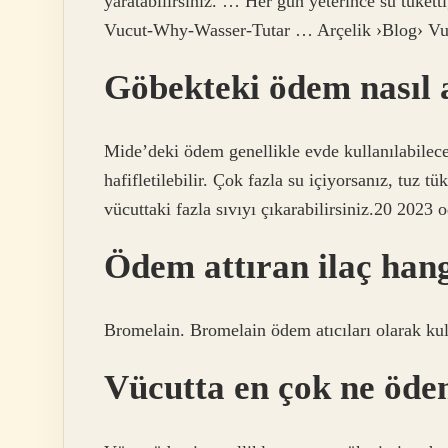
yaratabilirsiniz. … Her gün yeterince su tükett
Vucut-Why-Wasser-Tutar … Arçelik ›Blog› V
Göbekteki ödem nasıl a
Mide’deki ödem genellikle evde kullanılabilecek
hafifletilebilir. Çok fazla su içiyorsanız, tuz 
vücuttaki fazla sıvıyı çıkarabilirsiniz.20 2023 o
Ödem attıran ilaç hang
Bromelain. Bromelain ödem atıcıları olarak kull
Vücutta en çok ne öd