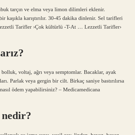
buk tarçın ve elma veya limon dilimleri eklenir.
r kaşıkla karıştırılır. 30-45 dakika dinlenir. Sel tarifleri
zzetli Tarifler ›Çok kültürlü -T-At … Lezzetli Tarifler›
larız?
e bolluk, voltaj, ağrı veya semptomlar. Bacaklar, ayak
rı. Parlak veya gergin bir cilt. Birkaç saniye bastırılırsa
a nasıl ödem yapabilirsiniz? – Medicamedicana
 nedir?
ullanışlı su içme suyu, yeşil çay, linden, beyaz, beyaz,