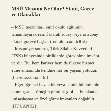
MSÜ Mezunu Ne Olur? Statü, Görev
ve Olanaklar
– MSÜ mezunları, sınıf okulu eğitimini
tamamlayarak resmî olarak subay veya astsubay
olarak göreve başlar. ([ne-olur.com.tr][6])
– Mezuniyet sonrası, Türk Silahlı Kuvvetleri
(TSK) bünyesinde birliklerde görev alma imkânı
vardır. Bu, hem kariyer hem de ülkeye hizmet
etme anlamında kendine has bir yaşam yoludur.
([ne-olur.com.tr][6])
– Eğer öğrenci havacılık veya teknik bölümlerde
okumuşsa — örneğin pilotluk gibi — bu alanda
ihtisaslaşma ve özel görev imkanları doğabilir.
([TPUAN][2])