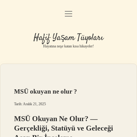
menüyü
Anasayfa
aç
Gizlilik Politikası
Hafif Yaşam Tüyoları
Yasal Uyarı
Hayatına neşe katan kısa hikayeler!
Hakkımızda
MSÜ okuyan ne olur ?
Tarih: Aralık 21, 2025
MSÜ Okuyan Ne Olur? —
Gerçekliği, Statüyü ve Geleceği