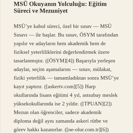
MSÜ Okuyanın Yolculuğu: Eğitim
Süreci ve Mezuniyet
MSÜ’ye kabul süreci, özel bir sınav — MSÜ
Sınavı — ile başlar. Bu sınav, ÖSYM tarafından
yapılır ve adayların hem akademik hem de
fiziksel yeterliliklerini değerlendirmek üzere
tasarlanmıştır. ([ÖSYM][4]) Başarıyla yerleşen
adaylar, seçim aşamalarını — sınav, mülakat,
fiziki yeterlilik — tamamladıktan sonra MSÜ’ye
kayıt yaptırır. ([askertv.com][5]) Harp
okullarında lisans eğitimi 4 yıl, astsubay meslek
yüksekokullarında ise 2 yıldır. ([TPUAN][2])
Mezun olan öğrenciler, sadece akademik
diploma değil aynı zamanda askeri rütbe ve
görev hakkı kazanırlar. ([ne-olur.com.tr][6])