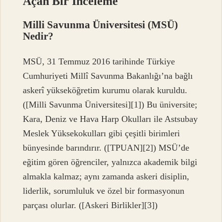
Açan Bir İnceleme
Milli Savunma Üniversitesi (MSÜ)
Nedir?
MSÜ, 31 Temmuz 2016 tarihinde Türkiye
Cumhuriyeti Millî Savunma Bakanlığı’na bağlı
askerî yükseköğretim kurumu olarak kuruldu.
([Milli Savunma Üniversitesi][1]) Bu üniversite;
Kara, Deniz ve Hava Harp Okulları ile Astsubay
Meslek Yüksekokulları gibi çeşitli birimleri
bünyesinde barındırır. ([TPUAN][2]) MSÜ’de
eğitim gören öğrenciler, yalnızca akademik bilgi
almakla kalmaz; aynı zamanda askeri disiplin,
liderlik, sorumluluk ve özel bir formasyonun
parçası olurlar. ([Askeri Birlikler][3])