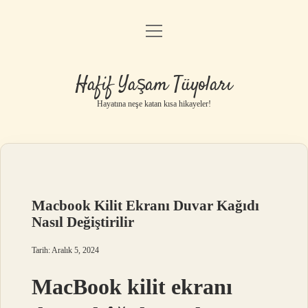
menüyü
Anasayfa
aç
Gizlilik Politikası
Hafif Yaşam Tüyoları
Yasal Uyarı
Hayatına neşe katan kısa hikayeler!
Hakkımızda
Macbook Kilit Ekranı Duvar Kağıdı
Nasıl Değiştirilir
Tarih: Aralık 5, 2024
MacBook kilit ekranı