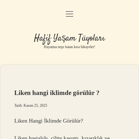
menüyü
Anasayfa
aç
Gizlilik Politikası
Hafif Yaşam Tüyoları
Yasal Uyarı
Hayatına neşe katan kısa hikayeler!
Hakkımızda
Liken hangi iklimde görülür ?
Tarih: Kasım 25, 2025
Liken Hangi İklimde Görülür?
Liken hastalığı, ciltte kaşıntı, kızarıklık ve