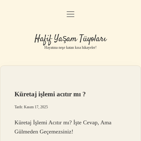
menüyü
Anasayfa
aç
Gizlilik Politikası
Hafif Yaşam Tüyoları
Yasal Uyarı
Hayatına neşe katan kısa hikayeler!
Hakkımızda
Küretaj işlemi acıtır mı ?
Tarih: Kasım 17, 2025
Küretaj İşlemi Acıtır mı? İşte Cevap, Ama
Gülmeden Geçemezsiniz!