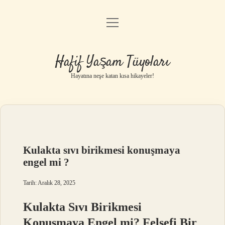
menüyü
Anasayfa
aç
Gizlilik Politikası
Hafif Yaşam Tüyoları
Yasal Uyarı
Hayatına neşe katan kısa hikayeler!
Hakkımızda
Kulakta sıvı birikmesi konuşmaya
engel mi ?
Tarih: Aralık 28, 2025
Kulakta Sıvı Birikmesi
Konuşmaya Engel mi? Felsefi Bir