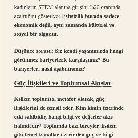
kadınların STEM alanına girişini %20 oranında
azalttığını gösteriyor
Eşitsizlik burada sadece
ekonomik değil, aynı zamanda kültürel ve
sosyal bir olgudur.
Düşünce sorusu: Siz kendi yaşamınızda hangi
görünmez bariyerlerle karşılaştınız? Bu
bariyerleri nasıl aşabilirsiniz?
Güç İlişkileri ve Toplumsal Akışlar
Ksilem toplumsal metafor olarak, güç
ilişkilerini de temsil eder. Kim kimin üzerinde
etki sahibidir, hangi bilgi ve değerler akış
halindedir? Toplumda bazı bireyler, ksilem
gibi temel kanallar üzerinden güç ve bilgi