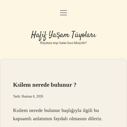
menüyü
Anasayfa
aç
Gizlilik Politikası
Hafif Yaşam Tüyoları
Yasal Uyarı
Hayatına neşe katan kısa hikayeler!
Hakkımızda
Ksilem nerede bulunur ?
Tarih: Haziran 6, 2026
Ksilem nerede bulunur başlığıyla ilgili bu
kapsamlı anlatımın faydalı olmasını dileriz.