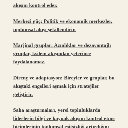
akışını kontrol eder.
Merkezi güç: Politik ve ekonomik merkezler,
toplumsal akışı şekillendirir.
Marjinal gruplar: Azınlıklar ve dezavantajlı
gruplar, ksilem akışından yeterince
faydalanamaz.
Direnç ve adaptasyon: Bireyler ve gruplar, bu
akıştaki engelleri aşmak için stratejiler
geliştirir.
Saha araştırmaları, yerel topluluklarda
liderlerin bilgi ve kaynak akışını kontrol etme
biçimlerinin toplumsal eşitsizliği artırdığını