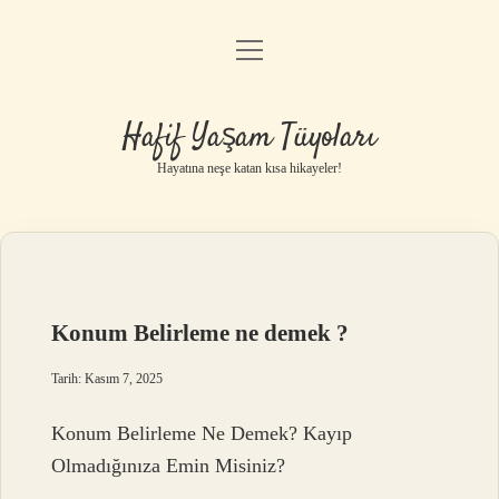
menüyü
Anasayfa
aç
Gizlilik Politikası
Hafif Yaşam Tüyoları
Yasal Uyarı
Hayatına neşe katan kısa hikayeler!
Hakkımızda
Konum Belirleme ne demek ?
Tarih: Kasım 7, 2025
Konum Belirleme Ne Demek? Kayıp
Olmadığınıza Emin Misiniz?