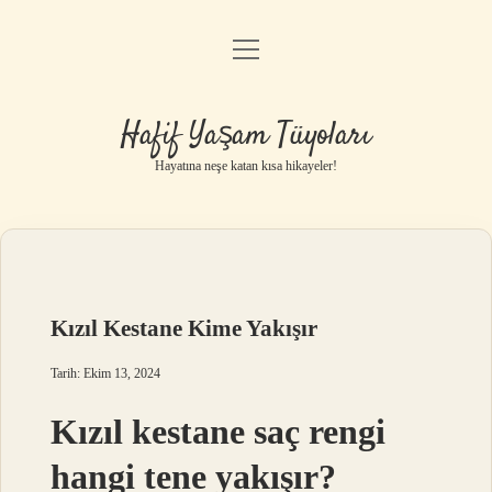
menüyü
Anasayfa
aç
Gizlilik Politikası
Hafif Yaşam Tüyoları
Yasal Uyarı
Hayatına neşe katan kısa hikayeler!
Hakkımızda
Kızıl Kestane Kime Yakışır
Tarih: Ekim 13, 2024
Kızıl kestane saç rengi
hangi tene yakışır?