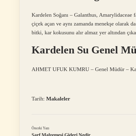
Kardelen Soğanı – Galanthus, Amarylidaceae fa
çiçek açan ve aynı zamanda menekşe olarak da b
bitki, kar kokusunu alır almaz yer altından çıkan
Kardelen Su Genel Mü
AHMET UFUK KUMRU – Genel Müdür – Karde
Tarih:
Makaleler
Önceki Yazı
Sarf Malzemesi Gideri Nedir