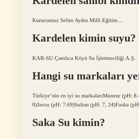
Kardelen sahibi kimdi
Kurucumuz Selim Aydın Milli Eğitim…
Kardelen kimin suyu?
KAR-SU Çamlıca Köyü Su İşletmeciliği A.Ş.
Hangi su markaları ye
Türkiye’nin en iyi su markalarıMunzur (pH: 8.
8)Javsu (pH: 7.69)Sultan (pH: 7, 24)Fuska (pH:
Saka Su kimin?