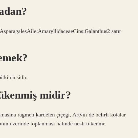
yadan?
:AsparagalesAile:AmaryllidaceaeCins:Galanthus2 satır
demek?
tki cinsidir.
tükenmiş midir?
masına rağmen kardelen çiçeği, Artvin’de belirli kotalar
tanın üzerinde toplanması halinde nesli tükenme