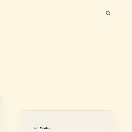
Sidebar
betexper günce
Son Yazılar