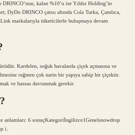
yDo DRINCO’nun, kalan %10’u ise Yıldız Holding’in
rket; DyDo DRINCO çatısı altında Cola Turka, Çamlıca,
 Link markalarıyla tüketicilerle buluşmaya devam
?
 türüdür. Kardelen, soğuk havalarda çiçek açmasına ve
lmesine rağmen çok narin bir yapıya sahip bir çiçektir.
mak ve hassas davranmak gerekir.
e?
te anlamları: 6 sonuçKategoriİngilizce1Genelsnowdrop
p i.