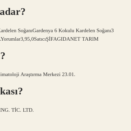
kadar?
 Kardelen SoğanıGardenya 6 Kokulu Kardelen Soğanı3
 TLYorumlar3,95,0SatıcıŞİFAGIDANET TARIM
i?
limatoloji Araştırma Merkezi 23.01.
kası?
G. TİC. LTD.