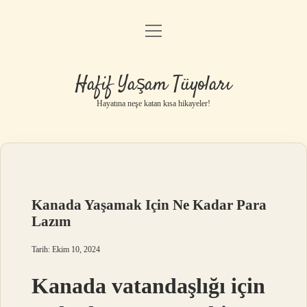
menüyü
Anasayfa
aç
Gizlilik Politikası
Hafif Yaşam Tüyoları
Yasal Uyarı
Hayatına neşe katan kısa hikayeler!
Hakkımızda
Kanada Yaşamak Için Ne Kadar Para
Lazım
Tarih: Ekim 10, 2024
Kanada vatandaşlığı için