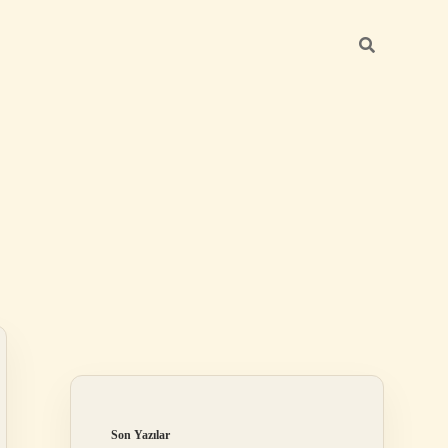
Sidebar
betexper günce
Son Yazılar